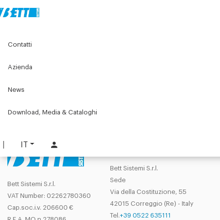
Home
Ricerca
Contatti
Ricerca
Azienda
News
Download, Media & Cataloghi
IT
Contatti
Bett Sistemi S.r.l.
Sede
Bett Sistemi S.r.l.
Via della Costituzione, 55
VAT Number: 02262780360
42015 Correggio (Re) - Italy
Cap.soc.i.v. 206600 €
Tel.
+39 0522 635111
R.E.A. MO n 278086