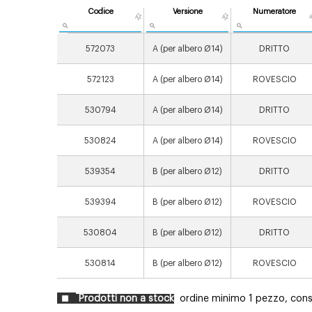
Codice
Versione
Numeratore
572073
A (per albero Ø14)
DRITTO
572123
A (per albero Ø14)
ROVESCIO
530794
A (per albero Ø14)
DRITTO
530824
A (per albero Ø14)
ROVESCIO
539354
B (per albero Ø12)
DRITTO
539394
B (per albero Ø12)
ROVESCIO
530804
B (per albero Ø12)
DRITTO
530814
B (per albero Ø12)
ROVESCIO
Prodotti non a stock
ordine minimo 1 pezzo, conse