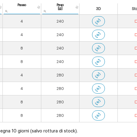
Passo
Peso
[g]
3D
St
4
240
4
240
8
240
8
240
4
280
4
280
8
280
8
280
gna 10 giorni (salvo rottura di stock).