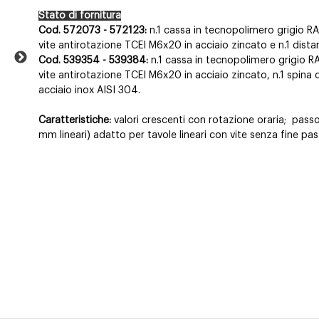
Stato di fornitura
Cod. 572073 - 572123:
n.1 cassa in tecnopolimero grigio RAL
vite antirotazione TCEI M6x20 in acciaio zincato e n.1 distan
Cod. 539354 - 539384:
n.1 cassa in tecnopolimero grigio RAL
vite antirotazione TCEI M6x20 in acciaio zincato, n.1 spina cil
acciaio inox AISI 304.
Caratteristiche:
valori crescenti con rotazione oraria;
pass
mm lineari) adatto per tavole lineari con vite senza fine pas