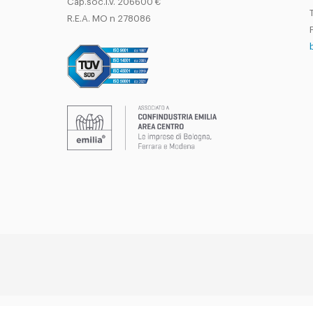
Cap.soc.i.v. 206600 €
T
R.E.A. MO n 278086