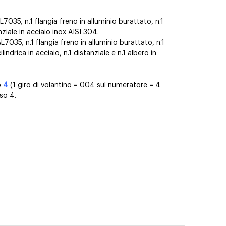
7035, n.1 flangia freno in alluminio burattato, n.1
ziale in acciaio inox AISI 304.
7035, n.1 flangia freno in alluminio burattato, n.1
indrica in acciaio, n.1 distanziale e n.1 albero in
o
4
(1 giro di volantino = 004 sul numeratore = 4
so 4.