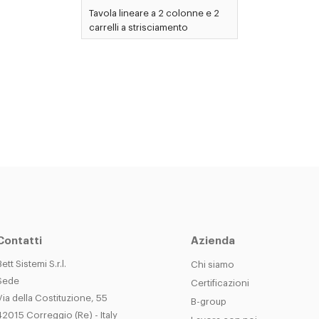
Tavola lineare a 2 colonne e 2
carrelli a strisciamento
Contatti
Azienda
Bett Sistemi S.r.l.
Chi siamo
Sede
Certificazioni
Via della Costituzione, 55
B-group
42015 Correggio (Re) - Italy