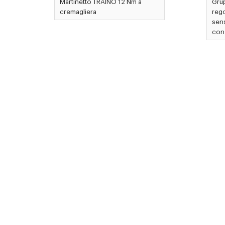
Martinetto TRAINO 12 Nm a
Grup
cremagliera
rego
sens
con 