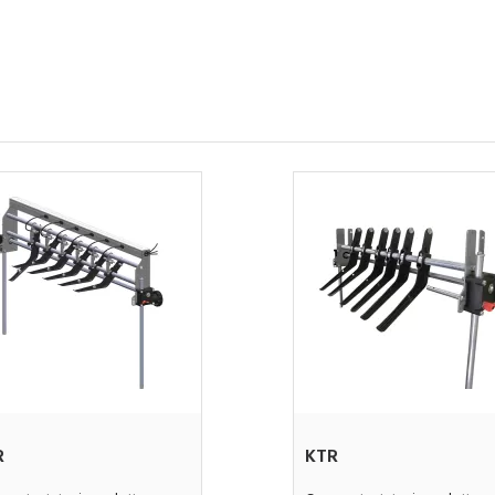
R
KTR