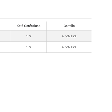
Q.tà Confezione
Carrello
1
nr
A richiesta
1
nr
A richiesta