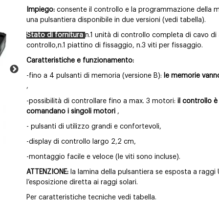
Impiego:
consente il controllo e la programmazione della m
una pulsantiera disponibile in due versioni (vedi tabella).
Stato di fornitura
n.1 unità di controllo
completa di cavo di
controllo,n.1 piattino di fissaggio, n.3 viti per fissaggio.
Caratteristiche e funzionamento:
-fino a 4 pulsanti di memoria (versione B):
le memorie vann
,
-possibilità di controllare fino a max. 3 motori:
il controllo 
comandano i singoli motori
,
-
pulsanti di utilizzo grandi e confortevoli,
-display di controllo largo 2,2 cm,
-montaggio facile e veloce (le viti sono incluse).
ATTENZIONE:
la lamina della pulsantiera se esposta a raggi 
l’esposizione diretta ai raggi solari.
Per caratteristiche tecniche vedi tabella.