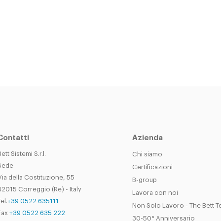
Contatti
Azienda
Bett Sistemi S.r.l.
Chi siamo
Sede
Certificazioni
Via della Costituzione, 55
B-group
42015 Correggio (Re) - Italy
Lavora con noi
el.
+39 0522 635111
Non Solo Lavoro - The Bett 
Fax
+39 0522 635 222
30-50° Anniversario