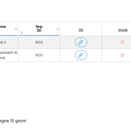
iera
Peso
[g]
3D
Stock
ne A
900
pulsanti di
900
ia)
gna 15 giorni.