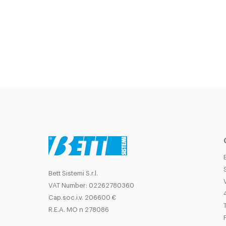
Bett Sistemi S.r.l.
VAT Number: 02262780360
Cap.soc.i.v. 206600 €
T
R.E.A. MO n 278086