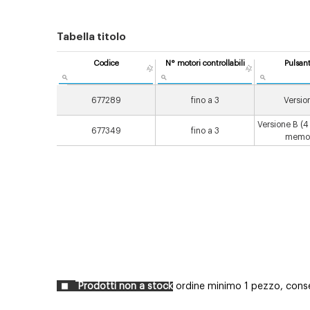
Tabella titolo
Codice
N° motori controllabili
Pulsant
677289
fino a 3
Versio
Versione B (4 
677349
fino a 3
memor
Prodotti non a stock
ordine minimo 1 pezzo, conse