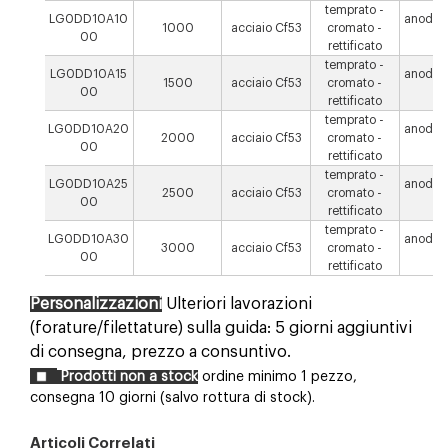
temprato -
LG0DD10A10
anodizz
1000
acciaio Cf53
cromato -
00
µ
rettificato
temprato -
LG0DD10A15
anodizz
1500
acciaio Cf53
cromato -
00
µ
rettificato
temprato -
LG0DD10A20
anodizz
2000
acciaio Cf53
cromato -
00
µ
rettificato
temprato -
LG0DD10A25
anodizz
2500
acciaio Cf53
cromato -
00
µ
rettificato
temprato -
LG0DD10A30
anodizz
3000
acciaio Cf53
cromato -
00
µ
rettificato
Personalizzazioni
Ulteriori lavorazioni
(forature/filettature) sulla guida: 5 giorni aggiuntivi
di consegna, prezzo a consuntivo.
Prodotti non a stock
ordine minimo 1 pezzo,
consegna 10 giorni (salvo rottura di stock).
Articoli Correlati