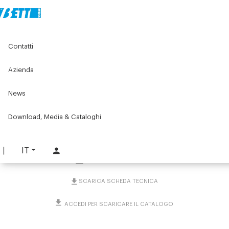
Home
Original Components
Unità lineari
Guide lineari
Contatti
Guide lineari con alberi Ø10
Guida doppia D10 predisposta per sensori finecorsa
Azienda
Guida doppia D10
News
predisposta per sensori
Download, Media & Cataloghi
finecorsa
PART. LG0DD10
IT
RICHIEDI INFORMAZIONI
SCARICA SCHEDA TECNICA
ACCEDI PER SCARICARE IL CATALOGO