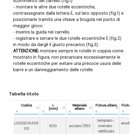
scorrimento del carrello (fig.1)
- montare le altre due rotelle eccentriche,
contrassegnate dalla lettera E, sul lato opposto (fig.1) e
posizionarle tramite una chiave a brugola nel punto di
maggior gioco.
- inserire la guida nel carrello.
- registrare e serrare le due rotelle eccentriche E (fig.2)
in modo da dargli il giusto precarico (fig.3).
ATTENZIONE:
montare sempre le rotelle in coppia come
mostrato in figura; non precaricare eccessivamente le
rotelle eccentriche per evitare una precoce usura delle
barre e un danneggiamento delle rotelle.
Tabella titolo
Codice
L
Materiale
Fnitura albero
Finitura
[mm]
albero
temprato -
LG0DD10A05
anodizz
500
acciaio Cf53
cromato -
00
µ
rettificato