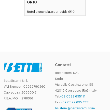
GR10
Rotelle scanalate per guida Ø10
Contatti
Bett Sistemi S.r.l.
Sede
Bett Sistemi S.r.l.
Via della Costituzione, 55
VAT Number: 02262780360
42015 Correggio (Re) - Italy
Cap.soc.i.v. 206600 €
Tel.
+39 0522 635111
R.E.A. MO n 278086
Fax
+39 0522 635 222
bsistemi@bettsistemi.com