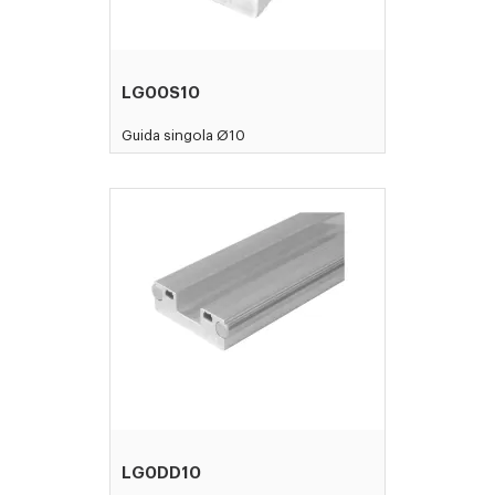
LG00S10
Guida singola Ø10
LG0DD10