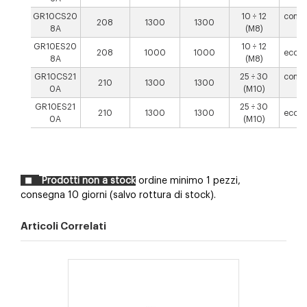
GR10CS20
10 ÷ 12
conce
208
1300
1300
8A
(M8)
a
GR10ES20
10 ÷ 12
208
1000
1000
eccen
8A
(M8)
GR10CS21
25 ÷ 30
conce
210
1300
1300
0A
(M10)
a
GR10ES21
25 ÷ 30
210
1300
1300
eccen
0A
(M10)
Prodotti non a stock
ordine minimo 1 pezzi,
consegna 10 giorni (salvo rottura di stock).
Articoli Correlati