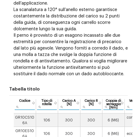
dell’applicazione.
La scanalatura a 120° sull’anello esterno garantisce
costantemente la distribuzione del carico su 2 punti
della guida, di conseguenza ogni carrello scorre
dolcemente lungo la sua guida.
Il perno è provvisto di un esagono incassato alle due
estremità per consentire la registrazione di precarico
dal lato più agevole. Vengono forniti a corredo il dado, e
una molla a tazza che svolge la doppia funzione di
rondella e di antisvitamento. Qualora si voglia migliorare
ulteriormente la funzione antisvitamento si può
sostituire il dado normale con un dado autobloccante.
Tabella titolo
Codice
Tipo di
Carico A
Carico R
Coppia di
Vers
rotella
[N]
[N]
serraggio
[Nm]
GR10CS10
conce
106
300
300
6 (M6)
6A
a
GR10ES10
106
300
300
6 (M6)
eccen
6A