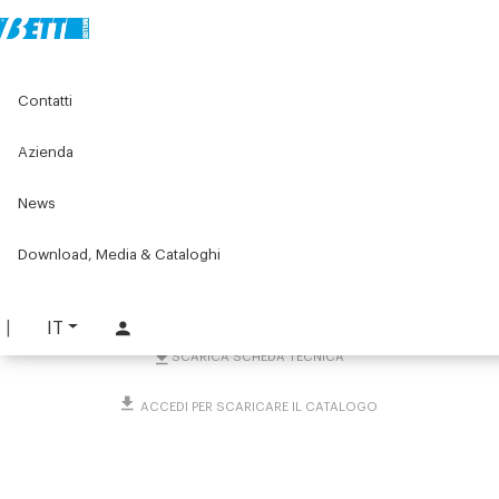
Home
Original Components
Unità lineari
Guide lineari
Contatti
Guide lineari con alberi Ø10
Rotelle scanalate per guida Ø10
Azienda
Rotelle scanalate per
News
guida Ø10
Download, Media & Cataloghi
PART. GR10
RICHIEDI INFORMAZIONI
IT
SCARICA SCHEDA TECNICA
ACCEDI PER SCARICARE IL CATALOGO