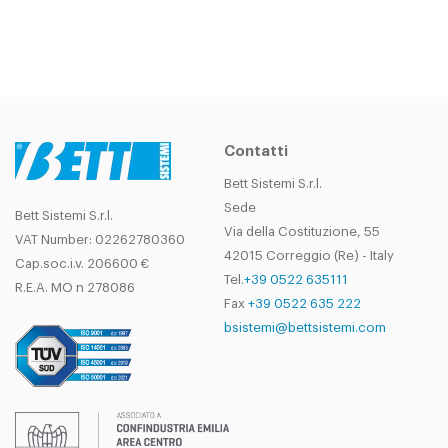
Contatti
Bett Sistemi S.r.l.
Sede
Bett Sistemi S.r.l.
Via della Costituzione, 55
VAT Number: 02262780360
42015 Correggio (Re) - Italy
Cap.soc.i.v. 206600 €
Tel.
+39 0522 635111
R.E.A. MO n 278086
Fax
+39 0522 635 222
bsistemi@bettsistemi.com