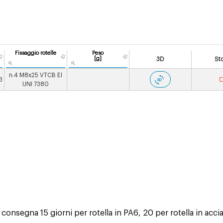
Fissaggio rotelle
Peso
[g]
3D
St
n.4 M8x25 VTCB EI
3
UNI 7380
onsegna 15 giorni per rotella in PA6, 20 per rotella in acciai