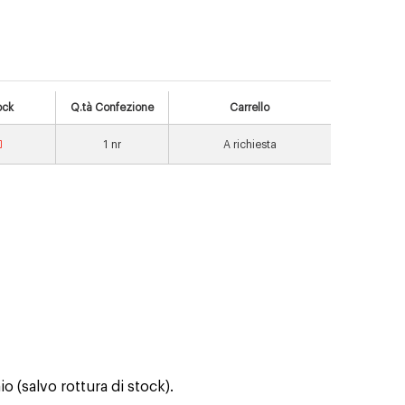
ock
Q.tà Confezione
Carrello
1
nr
A richiesta
o (salvo rottura di stock).