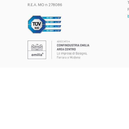
T
R.E.A. MO n 278086