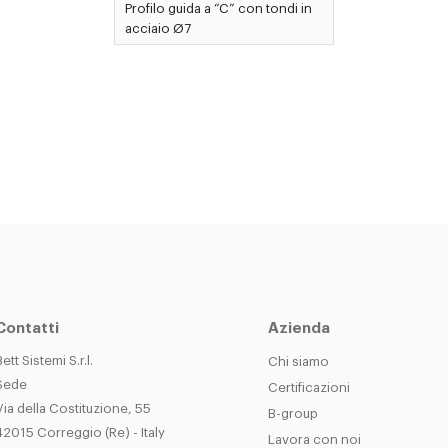
Profilo guida a “C” con tondi in
acciaio Ø7
Contatti
Azienda
Bett Sistemi S.r.l.
Chi siamo
Sede
Certificazioni
Via della Costituzione, 55
B-group
42015 Correggio (Re) - Italy
Lavora con noi