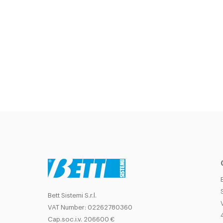
Bett Sistemi S.r.l.
VAT Number: 02262780360
Cap.soc.i.v. 206600 €