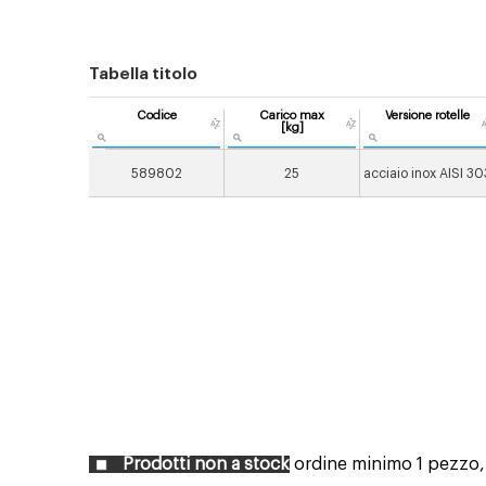
Tabella titolo
Codice
Carico max
Versione rotelle
[kg]
589802
25
acciaio inox AISI 30
Prodotti non a stock
ordine minimo 1 pezzo, c