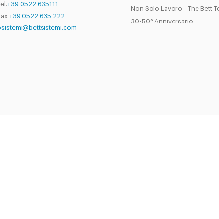
el.
+39 0522 635111
Non Solo Lavoro - The Bett 
Fax
+39 0522 635 222
30-50° Anniversario
bsistemi@bettsistemi.com
Copyright © 2025 Bett Sistemi Srl.
realizzato su piattaforma
tQuadra
by
NETandWORK