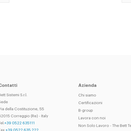
Contatti
Azienda
Bett Sistemi S.r.l.
Chi siamo
Sede
Certificazioni
Via della Costituzione, 55
B-group
42015 Correggio (Re) - Italy
Lavora con noi
el.
+39 0522 635111
Non Solo Lavoro - The Bett 
Fax
+39 0522 635 222