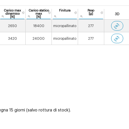
Carico max
Carico statico
Finitura
Peso
dinamico
max
[g]
3D
[N]
[N]
2650
18400
micropallinato
277
3420
24000
micropallinato
277
na 15 giorni (salvo rottura di stock).