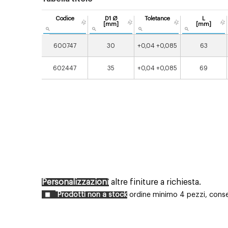
Codice
D1 Ø
Toletance
L
[mm]
[mm]
600747
30
+0,04 +0,085
63
602447
35
+0,04 +0,085
69
Personalizzazioni
altre finiture a richiesta.
Prodotti non a stock
ordine minimo 4 pezzi, conseg