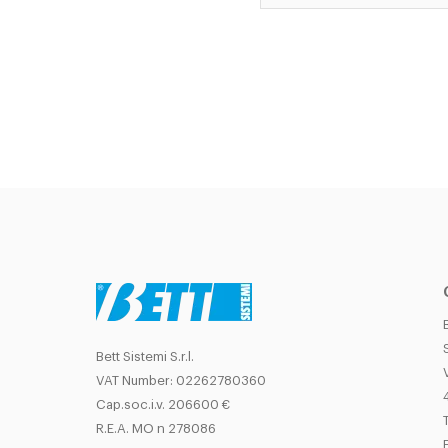
Bett Sistemi S.r.l.
VAT Number: 02262780360
Cap.soc.i.v. 206600 €
T
R.E.A. MO n 278086