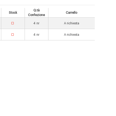
Q.tà
Stock
Carrello
Confezione
4
nr
A richiesta
4
nr
A richiesta