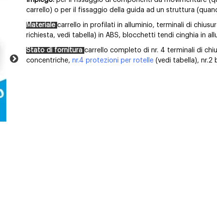
Impiego:
per il fissaggio di componenti da movimentare (quan
carrello) o per il fissaggio della guida ad un struttura (quando
Materiale
carrello in profilati in alluminio, terminali di chiusu
richiesta, vedi tabella) in ABS, blocchetti tendi cinghia in all
Stato di fornitura
carrello completo di nr. 4 terminali di chius
concentriche,
nr.4 protezioni per rotelle
(vedi tabella), nr.2