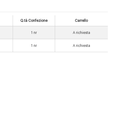
Q.tà Confezione
Carrello
1
nr
A richiesta
1
nr
A richiesta