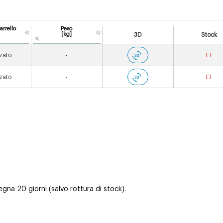
arrello
Peso
[kg]
3D
Stock
zato
-
zato
-
na 20 giorni (salvo rottura di stock).