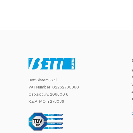
Bett Sistemi S.r.l.
VAT Number: 02262780360
Cap.soc.i.v. 206600 €
T
R.E.A. MO n 278086