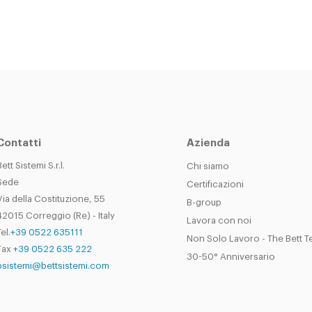
Contatti
Azienda
Bett Sistemi S.r.l.
Chi siamo
Sede
Certificazioni
Via della Costituzione, 55
B-group
42015 Correggio (Re) - Italy
Lavora con noi
el.
+39 0522 635111
Non Solo Lavoro - The Bett 
Fax
+39 0522 635 222
30-50° Anniversario
bsistemi@bettsistemi.com