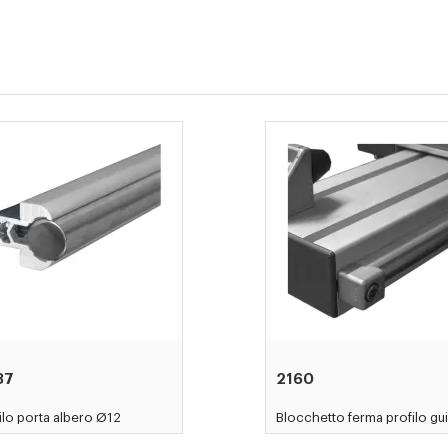
37
2160
ilo porta albero Ø12
Blocchetto ferma profilo gu