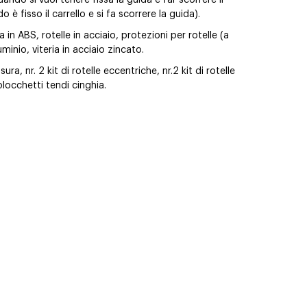
do si vuol tenere fissa la guida e far scorrere il
 è fisso il carrello e si fa scorrere la guida).
ra in ABS, rotelle in acciaio, protezioni per rotelle (a
uminio, viteria in acciaio zincato.
ura, nr. 2 kit di rotelle eccentriche, nr.2 kit di rotelle
 blocchetti tendi cinghia.