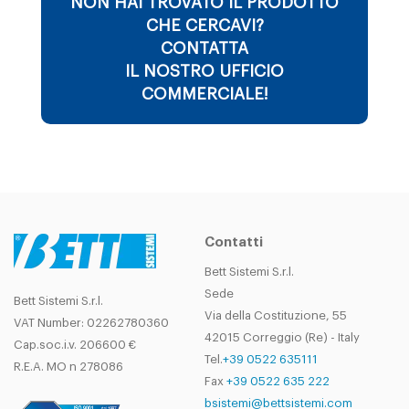
NON HAI TROVATO IL PRODOTTO
CHE CERCAVI?
CONTATTA
IL NOSTRO UFFICIO
COMMERCIALE!
Contatti
Bett Sistemi S.r.l.
Sede
Bett Sistemi S.r.l.
Via della Costituzione, 55
VAT Number: 02262780360
42015 Correggio (Re) - Italy
Cap.soc.i.v. 206600 €
Tel.
+39 0522 635111
R.E.A. MO n 278086
Fax
+39 0522 635 222
bsistemi@bettsistemi.com