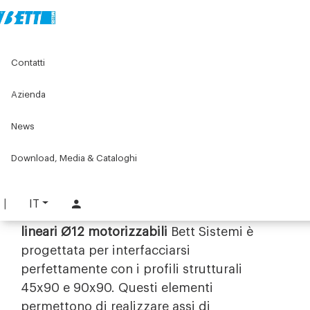
Home
Original Components
Unità lineari
Assi lineari
Contatti
Componenti per unità lineari Ø12 motorizzabili 45x90 -
90x90
Azienda
Componenti per unità lineari Ø12
News
motorizzabili 45x90 - 90x90
Download, Media & Cataloghi
Componenti di precisione Ø12 per
strutture 45x90 e 90x90
IT
La selezione di
componenti per unità
lineari Ø12 motorizzabili
Bett Sistemi è
progettata per interfacciarsi
perfettamente con i profili strutturali
45x90 e 90x90. Questi elementi
permettono di realizzare assi di