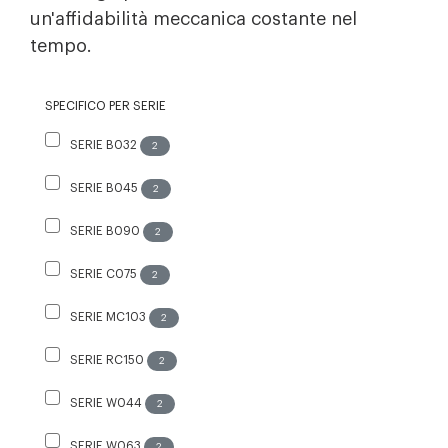
un'affidabilità meccanica costante nel
tempo.
SPECIFICO PER SERIE
SERIE B032
2
SERIE B045
2
SERIE B090
2
SERIE C075
2
SERIE MC103
2
SERIE RC150
2
SERIE W044
2
SERIE W063
2