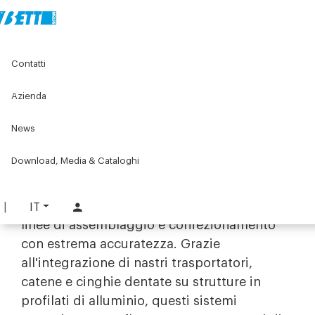
Home
Original Components
Trasportatore sincrono
Contatti
Trasportatore sincrono
Azienda
Precisione e automazione con i
News
sistemi di trasporto sincrono
Download, Media & Cataloghi
La gamma di soluzioni per il
trasporto
sincrono
Bett Sistemi è progettata per
gestire il movimento dei prodotti lungo le
IT
linee di assemblaggio e confezionamento
con estrema accuratezza. Grazie
all'integrazione di nastri trasportatori,
catene e cinghie dentate su strutture in
profilati di alluminio, questi sistemi