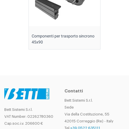
Componenti per trasporto sincrono
45x90
Contatti
Bett Sistemi S.r.l.
Sede
Bett Sistemi S.r.l.
Via della Costituzione, 55
VAT Number: 02262780360
42015 Correggio (Re) - Italy
Cap.soc.i.v. 206600 €
Tel.
+39 0522 635111