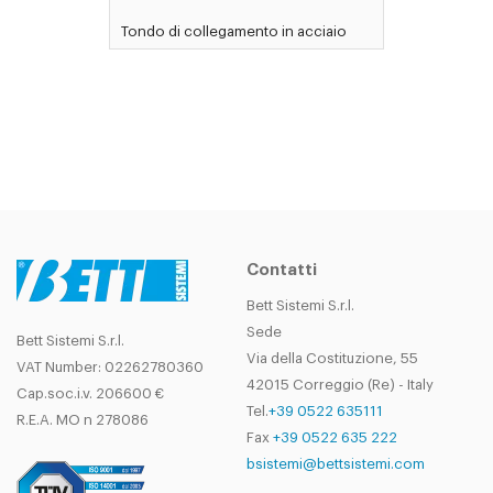
Tondo di collegamento in acciaio
Contatti
Bett Sistemi S.r.l.
Sede
Bett Sistemi S.r.l.
Via della Costituzione, 55
VAT Number: 02262780360
42015 Correggio (Re) - Italy
Cap.soc.i.v. 206600 €
Tel.
+39 0522 635111
R.E.A. MO n 278086
Fax
+39 0522 635 222
bsistemi@bettsistemi.com