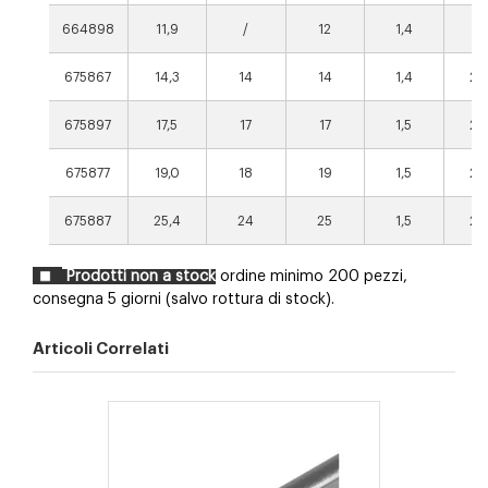
664898
11,9
/
12
1,4
11
675867
14,3
14
14
1,4
25
675897
17,5
17
17
1,5
25
675877
19,0
18
19
1,5
25
675887
25,4
24
25
1,5
25
Prodotti non a stock
ordine minimo 200 pezzi,
consegna 5 giorni (salvo rottura di stock).
Articoli Correlati