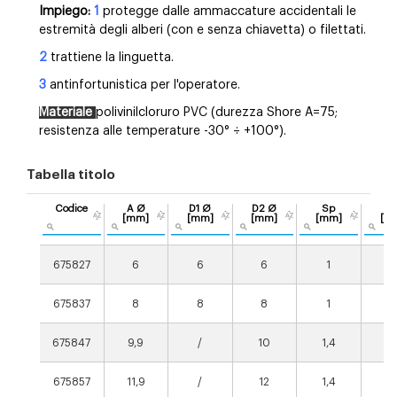
Impiego:
1
protegge dalle ammaccature accidentali le
estremità degli alberi (con e senza chiavetta) o filettati.
2
trattiene la linguetta.
3
antinfortunistica per l'operatore.
Materiale
polivinilcloruro PVC (durezza Shore A=75;
resistenza alle temperature -30° ÷ +100°).
Tabella titolo
Codice
A Ø
D1 Ø
D2 Ø
Sp
C
[mm]
[mm]
[mm]
[mm]
[m
675827
6
6
6
1
12
675837
8
8
8
1
19
675847
9,9
/
10
1,4
12
675857
11,9
/
12
1,4
19