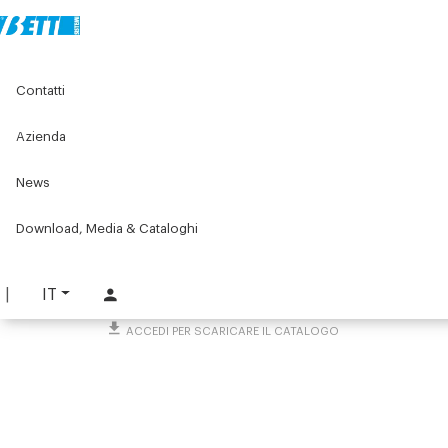
Home
Original Components
Contatti
Tappi filettati e terminali per tubi e profilati
Terminali per tubi
Cappuccio di protezione
Azienda
Cappuccio di protezione
News
PART. 3783
Download, Media & Cataloghi
RICHIEDI INFORMAZIONI
SCARICA SCHEDA TECNICA
IT
ACCEDI PER SCARICARE IL CATALOGO