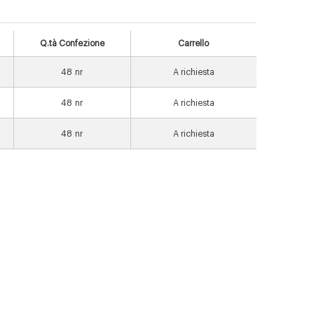
Q.tà Confezione
Carrello
48
nr
A richiesta
48
nr
A richiesta
48
nr
A richiesta