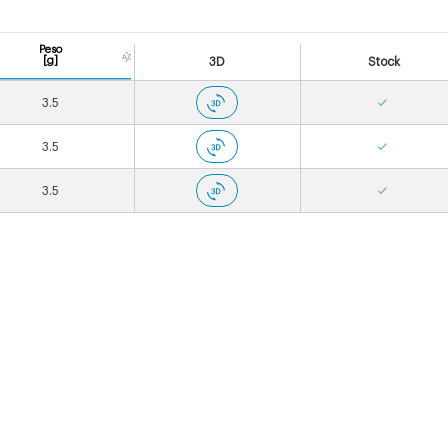
Peso
[g]
3D
Stock
3.5
3.5
3.5