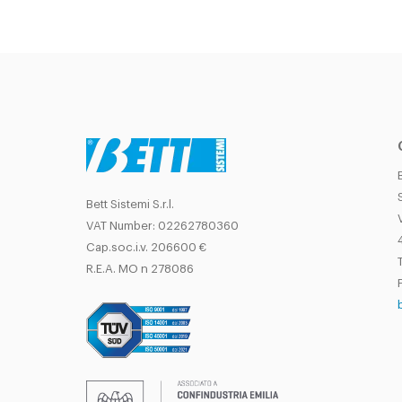
Bett Sistemi S.r.l.
VAT Number: 02262780360
Cap.soc.i.v. 206600 €
T
R.E.A. MO n 278086