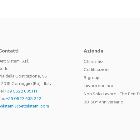
Contatti
Azienda
Bett Sistemi S.r.l.
Chi siamo
Sede
Certificazioni
Via della Costituzione, 55
B-group
42015 Correggio (Re) - Italy
Lavora con noi
el.
+39 0522 635111
Non Solo Lavoro - The Bett 
Fax
+39 0522 635 222
30-50° Anniversario
bsistemi@bettsistemi.com