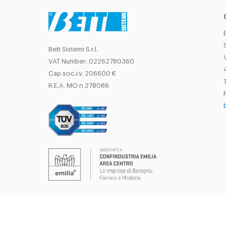
Bett Sistemi S.r.l.
VAT Number: 02262780360
Cap.soc.i.v. 206600 €
T
R.E.A. MO n 278086