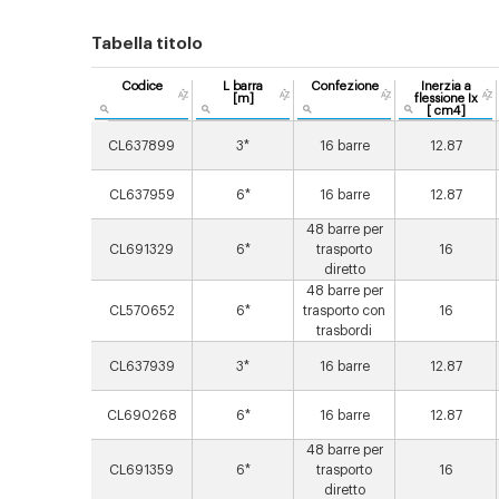
Tabella titolo
Codice
L barra
Confezione
Inerzia a
[m]
flessione Ix
[ cm4]
CL637899
3*
16 barre
12.87
CL637959
6*
16 barre
12.87
48 barre per
CL691329
6*
trasporto
16
diretto
48 barre per
CL570652
6*
trasporto con
16
trasbordi
CL637939
3*
16 barre
12.87
CL690268
6*
16 barre
12.87
48 barre per
CL691359
6*
trasporto
16
diretto