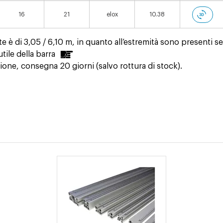
16
21
elox
10.38
e è di 3,05 / 6,10 m, in quanto all’estremità sono presenti 
ile della barra
one, consegna 20 giorni (salvo rottura di stock).