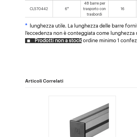
48 barre per
CL570442
6*
trasporto con
16
trasbordi
*
lunghezza utile. La lunghezza delle barre fornit
l’eccedenza non è conteggiata come lunghezza ut
Prodotti non a stock
ordine minimo 1 confezi
Articoli Correlati