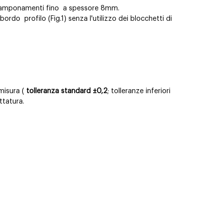
i tamponamenti fino
a spessore 8mm.
a bordo
profilo (Fig.1) senza l'utilizzo dei blocchetti di
misura (
tolleranza standard ±0,2
; tolleranze inferiori
ttatura.