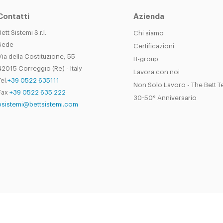
Contatti
Azienda
Bett Sistemi S.r.l.
Chi siamo
Sede
Certificazioni
Via della Costituzione, 55
B-group
42015 Correggio (Re) - Italy
Lavora con noi
el.
+39 0522 635111
Non Solo Lavoro - The Bett 
Fax
+39 0522 635 222
30-50° Anniversario
bsistemi@bettsistemi.com