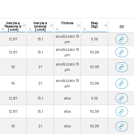
Inerzia a
Inerzia a
Finitura
Peso
flessione ly
torsione
[kg]
3D
[ cm4]
[ cm4]
anodizzato 15
12.87
15.1
5.19
µm
anodizzato 15
12.87
15.1
10.38
µm
anodizzato 15
16
21
10.38
µm
anodizzato 15
16
21
10.38
µm
12.87
15.1
elox
5.19
12.87
15.1
elox
10.38
16
21
elox
10.38