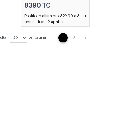
8390 TC
Profilo in alluminio 32X90 a 3 lati
chiusi di cui 2 apribili
PREVIOUS
NEXT
sultati
per pagina
‹
1
2
›