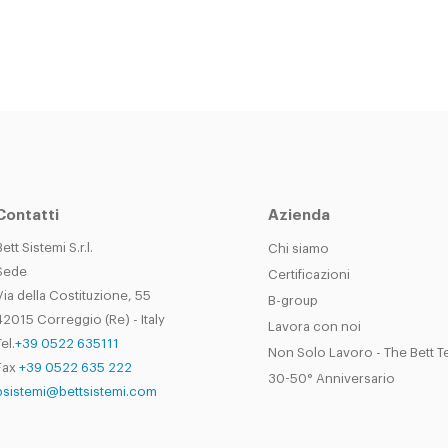
Contatti
Azienda
Bett Sistemi S.r.l.
Chi siamo
Sede
Certificazioni
Via della Costituzione, 55
B-group
42015 Correggio (Re) - Italy
Lavora con noi
el.
+39 0522 635111
Non Solo Lavoro - The Bett 
Fax
+39 0522 635 222
30-50° Anniversario
bsistemi@bettsistemi.com