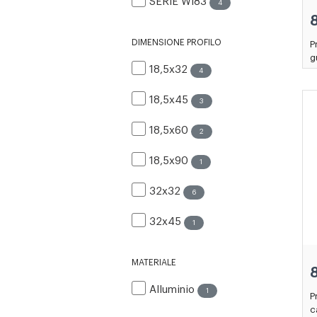
SERIE WI83
4
DIMENSIONE PROFILO
P
g
18,5x32
4
18,5x45
3
18,5x60
2
18,5x90
1
32x32
6
32x45
1
MATERIALE
Alluminio
1
P
c