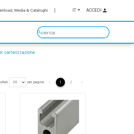
IT
ACCEDI
nload, Media & Cataloghi
cerca
per carterizzazione
PREVIOUS
NEXT
sultati
per pagina
‹
1
2
›