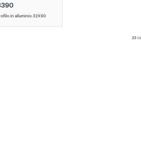
8390
rofilo in alluminio 32X90
23
ri
NON HAI TROVATO IL
PRODOTTO CHE CERCAVI?
CONTATTA
IL NOSTRO UFFICIO
COMMERCIALE!