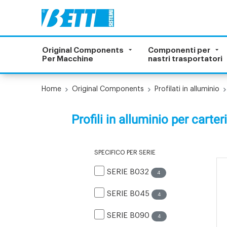
Original Components
Componenti per
Per Macchine
nastri trasportatori
Home
Original Components
Profilati in alluminio
Profili in alluminio per carte
SPECIFICO PER SERIE
SERIE B032
4
SERIE B045
4
SERIE B090
4