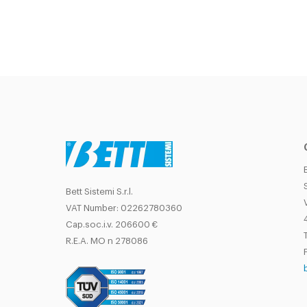
Bett Sistemi S.r.l.
VAT Number: 02262780360
Cap.soc.i.v. 206600 €
T
R.E.A. MO n 278086