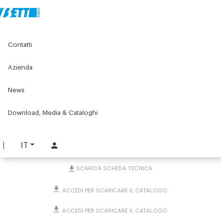
Home
Original Components
Profilati in alluminio
Contatti
Profilati in alluminio per protezioni e ripari
Profili in alluminio Serie 25
Tubo quadro in alluminio-acciaio inox 25x25
Azienda
News
Tubo quadro in alluminio-
acciaio inox 25x25
Download, Media & Cataloghi
PART. 1001
IT
RICHIEDI INFORMAZIONI
SCARICA SCHEDA TECNICA
ACCEDI PER SCARICARE IL CATALOGO
ACCEDI PER SCARICARE IL CATALOGO