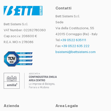
Contatti
Bett Sistemi S.r.l.
Sede
Bett Sistemi S.r.l.
Via della Costituzione, 55
VAT Number: 02262780360
42015 Correggio (Re) - Italy
Cap.soc.i.v. 206600 €
Tel.
+39 0522 635111
R.E.A. MO n 278086
Fax
+39 0522 635 222
bsistemi@bettsistemi.com
Azienda
Area Legale