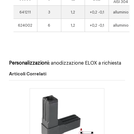
AISI 304
641211
3
1,2
+0,2 -0,1
alluminio
624002
6
1,2
+0,2 -0,1
alluminio
Personalizzazioni:
anodizzazione ELOX a richiesta
Articoli Correlati