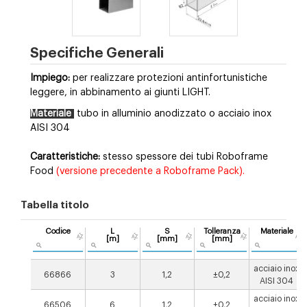
Specifiche Generali
Impiego:
per realizzare protezioni antinfortunistiche
leggere, in abbinamento ai giunti LIGHT.
Materiale
tubo in alluminio anodizzato o acciaio inox
AISI 304
Caratteristiche:
stesso spessore dei tubi Roboframe
Food
(versione precedente a Roboframe Pack).
Tabella titolo
Codice
L
S
Tolleranza
Materiale
[m]
[mm]
[mm]
acciaio inox
66866
3
1,2
±0,2
AISI 304
acciaio inox
66506
6
1,2
±0,2