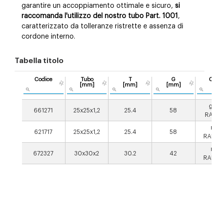
garantire un accoppiamento ottimale e sicuro,
si
raccomanda l'utilizzo del nostro tubo Part. 1001
,
caratterizzato da tolleranze ristrette e assenza di
cordone interno.
Tabella titolo
Codice
Tubo
T
G
Col
[mm]
[mm]
[mm]
gri
661271
25x25x1,2
25.4
58
RAL7
ne
621717
25x25x1,2
25.4
58
RAL9
ne
672327
30x30x2
30.2
42
RAL9