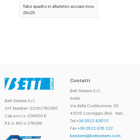
Tubo quadro in alluminio-acciaio inox
25x25
Contatti
Bett Sistemi S.r.l.
Sede
Bett Sistemi S.r.l.
Via della Costituzione, 55
VAT Number: 02262780360
42015 Correggio (Re) - Italy
Cap.soc.i.v. 206600 €
Tel.
+39 0522 635111
R.E.A. MO n 278086
Fax
+39 0522 635 222
bsistemi@bettsistemi.com