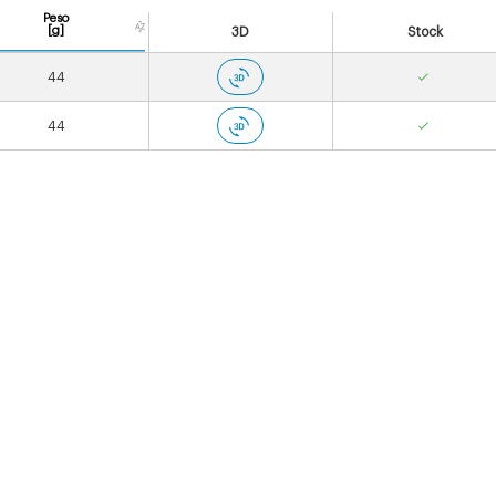
Peso
[g]
3D
Stock
44
44