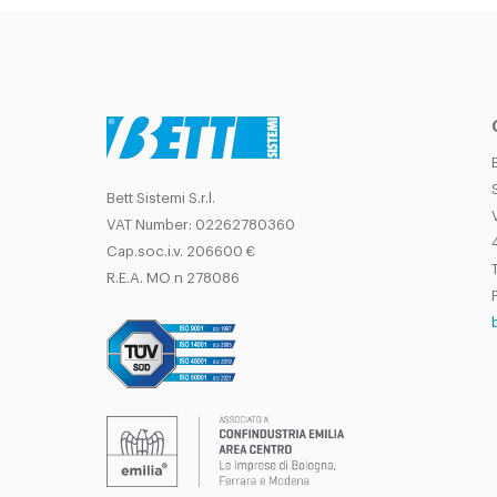
Bett Sistemi S.r.l.
VAT Number: 02262780360
Cap.soc.i.v. 206600 €
T
R.E.A. MO n 278086