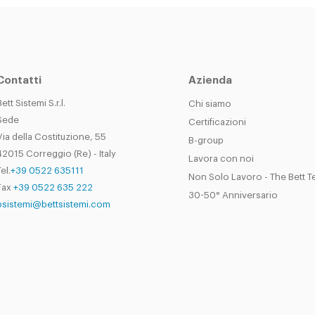
Contatti
Azienda
Bett Sistemi S.r.l.
Chi siamo
Sede
Certificazioni
Via della Costituzione, 55
B-group
42015 Correggio (Re) - Italy
Lavora con noi
el.
+39 0522 635111
Non Solo Lavoro - The Bett 
Fax
+39 0522 635 222
30-50° Anniversario
bsistemi@bettsistemi.com