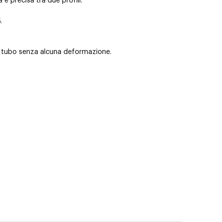
 e precisa tra due profili.
.
l tubo senza alcuna deformazione.