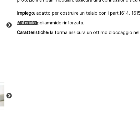
protezioni e ripari modulari, assicura una connessione sicura
Impiego:
adatto per costruire un telaio con i part.1614, 1615
Materiale
poliammide rinforzata.
Caratteristiche:
la forma assicura un ottimo bloccaggio ne