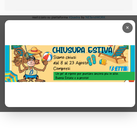
realizzato su piattaforma
tQuadra
by
NETandWORK
×