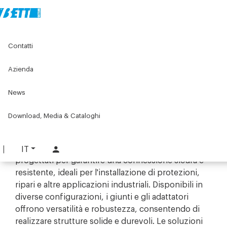
Home
Original Components
Profilati in alluminio
Contatti
Accessori per il montaggio dei profilati per protezioni e
ripari
Giunti e adattatori per serie 25 e 30
Azienda
News
Giunti e adattatori per serie 25 e 30
I
giunti e adattatori per serie 25 e 30
di Bett
Download, Media & Cataloghi
Sistemi sono componenti fondamentali per il
montaggio e l'assemblaggio di strutture in
profilato di alluminio. Questi giunti sono
IT
progettati per garantire una connessione sicura e
resistente, ideali per l'installazione di protezioni,
ripari e altre applicazioni industriali. Disponibili in
diverse configurazioni, i giunti e gli adattatori
offrono versatilità e robustezza, consentendo di
realizzare strutture solide e durevoli. Le soluzioni