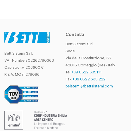
Contatti
Bett Sistemi S.r.l.
Sede
Bett Sistemi S.r.l.
Via della Costituzione, 55
VAT Number: 02262780360
42015 Correggio (Re) - Italy
Cap.soc.i.v. 206600 €
Tel.
+39 0522 635111
R.E.A. MO n 278086
Fax
+39 0522 635 222
bsistemi@bettsistemi.com