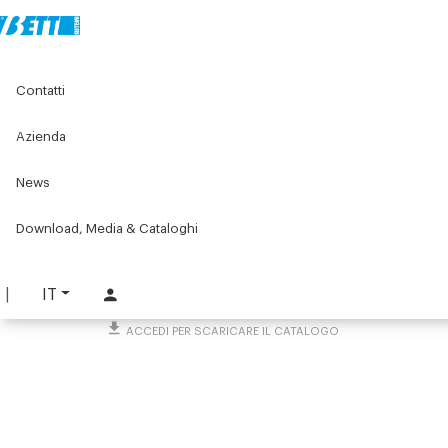
Home
Original Components
Profilati in alluminio
Contatti
Accessori per il montaggio dei profilati per macchine
Viteria
Piastrina antirotazione
Azienda
Piastrina antirotazione
News
PART. 860
Download, Media & Cataloghi
RICHIEDI INFORMAZIONI
SCARICA SCHEDA TECNICA
IT
ACCEDI PER SCARICARE IL CATALOGO