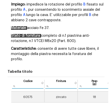
Impiego:
impedisce la rotazione del profilo
B
fissato sul
profilo
A
, pur consentendo lo scorrimento assiale del
profilo
A
lungo la cava. E’ utilizzabile per profili
B
che
abbiano 2 cave contrapposte.
Materiale
acciaio Fe 37.
Stato di fornitura
completo di n.1 piastrina anti-
rotazione, n.1 VTCEI M8x20 (Part. 800).
Caratteristiche:
consente di avere tutte cave libere, il
montaggio della piastra necessita la foratura del
profilo.
Tabella titolo
Codice
Finitura
Peso
[g]
60575
zincato
18