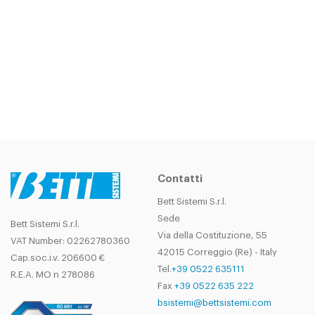
Contatti
Bett Sistemi S.r.l.
Sede
Bett Sistemi S.r.l.
Via della Costituzione, 55
VAT Number: 02262780360
42015 Correggio (Re) - Italy
Cap.soc.i.v. 206600 €
Tel.
+39 0522 635111
R.E.A. MO n 278086
Fax
+39 0522 635 222
bsistemi@bettsistemi.com