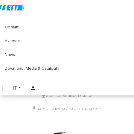
Home
Original Components
Profilati in alluminio
Contatti
Accessori per il montaggio dei profilati per macchine
Viteria
Piastrina di appoggio tonda
Azienda
Piastrina di appoggio
News
tonda
Download, Media & Cataloghi
PART. 2239
RICHIEDI INFORMAZIONI
IT
SCARICA SCHEDA TECNICA
ACCEDI PER SCARICARE IL CATALOGO