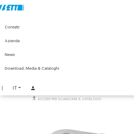
Home
Original Components
Profilati in alluminio
Contatti
Accessori per il montaggio dei profilati per macchine
Giunti e adattatori
Giunto snodato 45x45
Azienda
Giunto snodato 45x45
News
PART. 1655
Download, Media & Cataloghi
RICHIEDI INFORMAZIONI
SCARICA SCHEDA TECNICA
IT
ACCEDI PER SCARICARE IL CATALOGO