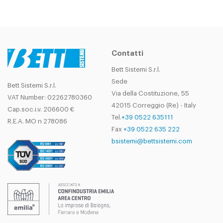
Contatti
Bett Sistemi S.r.l.
Sede
Bett Sistemi S.r.l.
Via della Costituzione, 55
VAT Number: 02262780360
42015 Correggio (Re) - Italy
Cap.soc.i.v. 206600 €
Tel.
+39 0522 635111
R.E.A. MO n 278086
Fax
+39 0522 635 222
bsistemi@bettsistemi.com