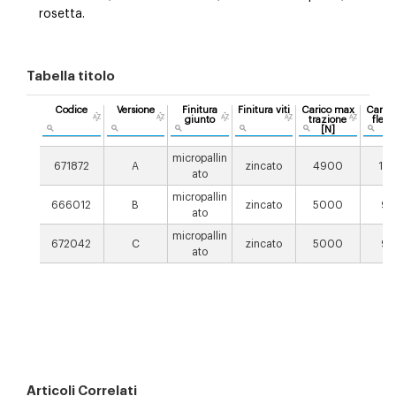
rosetta.
Tabella titolo
Codice
Versione
Finitura
Finitura viti
Carico max
Caric
giunto
trazione
fless
[N]
[N
micropallin
671872
A
zincato
4900
10
ato
micropallin
666012
B
zincato
5000
90
ato
micropallin
672042
C
zincato
5000
90
ato
Articoli Correlati