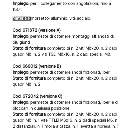
Impiego:
per il collegamento con angolazioni, fino a
180°.
Materiale
morsetto: alluminio; viti: acciaio.
Cod. 671872 (versione A)
Impiego:
permette di ottenere montaggi affiancati di
più giunti
Stato di fornitura
completo di n. 2 viti M8x20, n. 2 dadi
quadri M8, n. 2 viti TSEI M8x16, n. 2 dadi speciali M8.
Cod. 666012 (versione B)
Impiego:
permette di ottenere snodi frizionati/liberi
Stato di fornitura
completo di n. 2 viti M8x20, n. 2 dadi
quadri M8, n. 2.
Cod. 672042 (versione C)
Impiego:
permette di ottenere snodi frizionati/liberi e di
bloccarli in qualsiasi posizione
Stato di fornitura
completo di n. 2 viti M8x20, n. 2 dadi
quadri M8, n. 1 vite TTLEI M8x16, n. 2 dadi speciali M8, n.
2 distanziali, n. 1 molla a tazza, n. 1 levetta a ripresa, n. 1