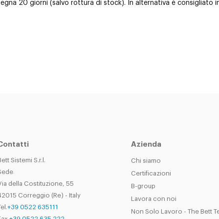
gna 20 giorni (salvo rottura di stock). In alternativa è consigliato i
Contatti
Azienda
Bett Sistemi S.r.l.
Chi siamo
Sede
Certificazioni
Via della Costituzione, 55
B-group
42015 Correggio (Re) - Italy
Lavora con noi
el.
+39 0522 635111
Non Solo Lavoro - The Bett 
Fax
+39 0522 635 222