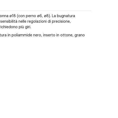
lonna ø18 (con perno ø6, ø8). La bugnatura
sibilità nelle regolazioni di precisione,
ichiedono più giri.
ura in poliammide nero, inserto in ottone, grano