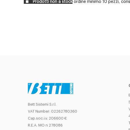
Prodotti non a stock
ordine minimo 10 pezzi, conse
Bett Sistemi S.r.l.
VAT Number: 02262780360
Cap.soc.i.v. 206600 €
T
R.E.A. MO n 278086