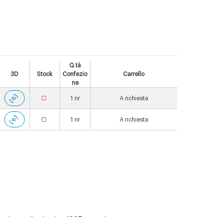
Q.tà
3D
Stock
Confezio
Carrello
ne
1
nr
A richiesta
1
nr
A richiesta