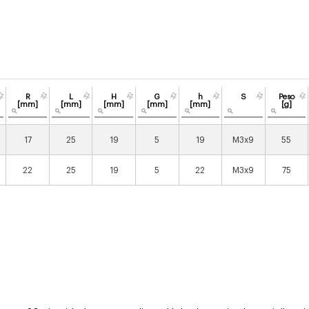
R
L
H
G
h
S
Peso
[mm]
[mm]
[mm]
[mm]
[mm]
[g]
17
25
19
5
19
M3x9
55
22
25
19
5
22
M3x9
75