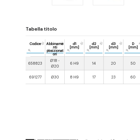
Tabella titolo
Codice
Abbiname
d1
d2
d3
D
nti
[mm]
[mm]
[mm]
[mm]
posizionat
ori
Ø18 -
658823
6 H9
14
20
50
Ø20
691277
Ø30
8 H9
17
23
60