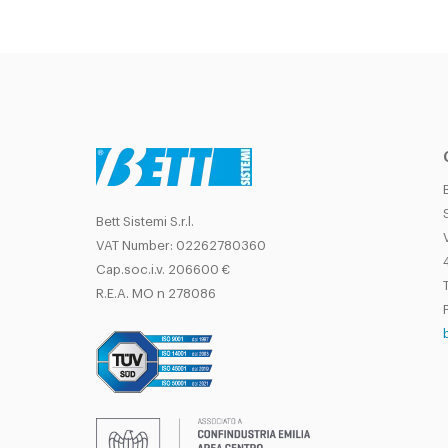
Bett Sistemi S.r.l.
VAT Number: 02262780360
Cap.soc.i.v. 206600 €
T
R.E.A. MO n 278086