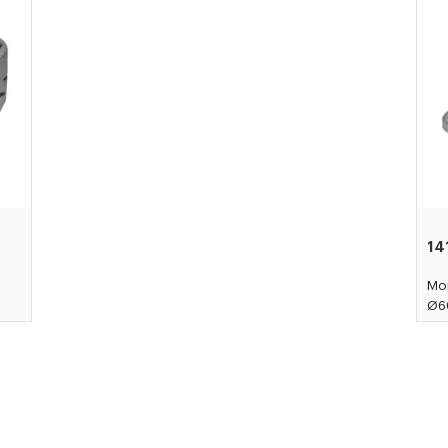
14
Mor
Ø6