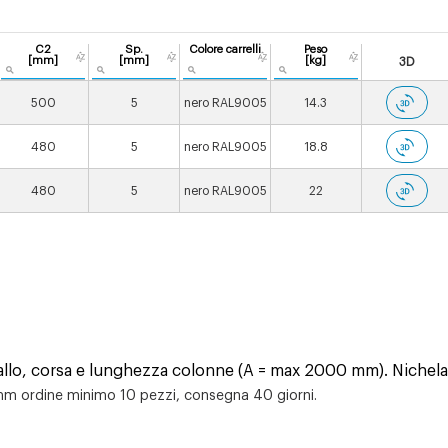
C2
Sp.
Colore carrelli
Peso
[mm]
[mm]
[kg]
3D
500
5
nero RAL9005
14.3
480
5
nero RAL9005
18.8
480
5
nero RAL9005
22
istallo, corsa e lunghezza colonne (A = max 2000 mm). Niche
m ordine minimo 10 pezzi, consegna 40 giorni.