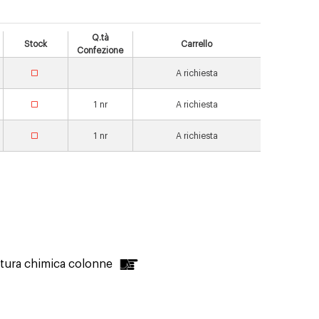
Q.tà
Stock
Carrello
Confezione
A richiesta
1
nr
A richiesta
1
nr
A richiesta
latura chimica colonne