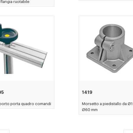
flangia ruotabile
95
1419
porto porta quadro comandi
Morsetto a piedistallo da Ø1
Ø60 mm