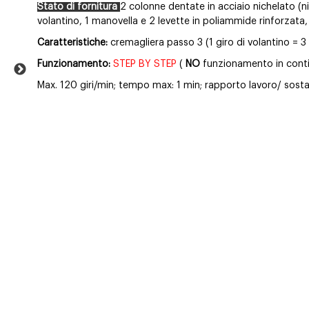
Stato di fornitura
2 colonne dentate in acciaio nichelato (nich
volantino, 1 manovella e 2 levette in poliammide rinforzata, v
Caratteristiche:
cremagliera passo 3 (1 giro di volantino = 3 
Funzionamento:
STEP BY STEP
(
NO
funzionamento in conti
Max. 120 giri/min; tempo max: 1 min; rapporto lavoro/ sost