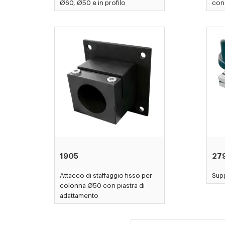
Ø60, Ø50 e in profilo
con 
1905
27
Attacco di staffaggio fisso per
Sup
colonna Ø50 con piastra di
adattamento