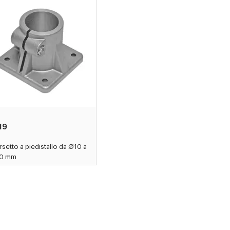
19
setto a piedistallo da Ø10 a
0 mm