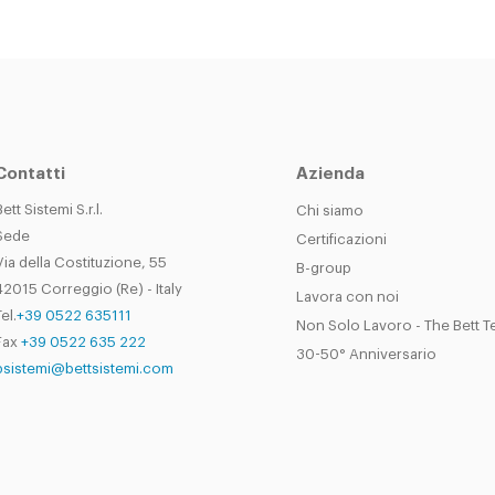
Contatti
Azienda
Bett Sistemi S.r.l.
Chi siamo
Sede
Certificazioni
Via della Costituzione, 55
B-group
42015 Correggio (Re) - Italy
Lavora con noi
el.
+39 0522 635111
Non Solo Lavoro - The Bett 
Fax
+39 0522 635 222
30-50° Anniversario
bsistemi@bettsistemi.com