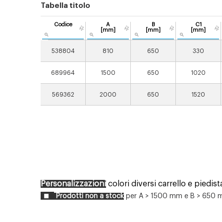
Tabella titolo
Codice
A
B
C1
[mm]
[mm]
[mm]
538804
810
650
330
689964
1500
650
1020
569362
2000
650
1520
Personalizzazioni
colori diversi carrello e pied
Prodotti non a stock
per A > 1500 mm e B > 650 m