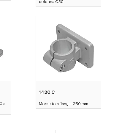
colonna Ø50
1420 C
0 a
Morsetto a flangia Ø50 mm