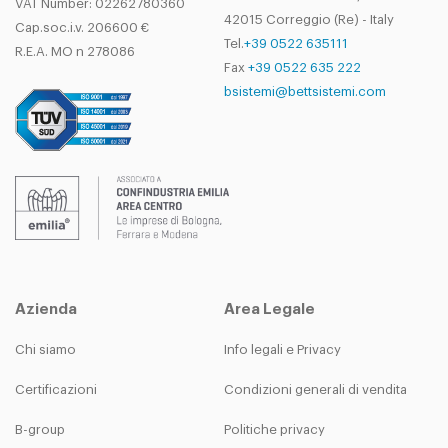
VAT Number: 02262780360
42015 Correggio (Re) - Italy
Cap.soc.i.v. 206600 €
Tel.
+39 0522 635111
R.E.A. MO n 278086
Fax
+39 0522 635 222
bsistemi@bettsistemi.com
Azienda
Area Legale
Chi siamo
Info legali e Privacy
Certificazioni
Condizioni generali di vendita
B-group
Politiche privacy