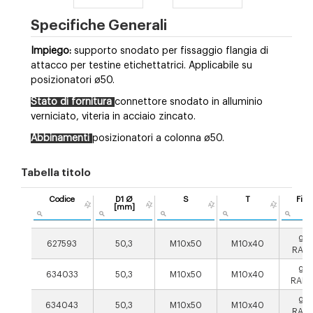
Specifiche Generali
Impiego:
supporto snodato per fissaggio flangia di
attacco per testine etichettatrici. Applicabile su
posizionatori ø50.
Stato di fornitura
connettore snodato in alluminio
verniciato, viteria in acciaio zincato.
Abbinamenti
posizionatori a colonna ø50.
Tabella titolo
Codice
D1 Ø
S
T
Fini
[mm]
gri
627593
50,3
M10x50
M10x40
RAL7
gri
634033
50,3
M10x50
M10x40
RAL9
gri
634043
50,3
M10x50
M10x40
RAL7