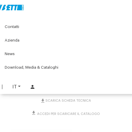
Home
Original Components
Contatti
Posizionatori per etichettatrice
Accessori posizionatori a colonna vari
Attacco di staffaggio snodato
Azienda
News
Attacco di staffaggio
snodato
Download, Media & Cataloghi
PART. 1892
IT
RICHIEDI INFORMAZIONI
SCARICA SCHEDA TECNICA
ACCEDI PER SCARICARE IL CATALOGO