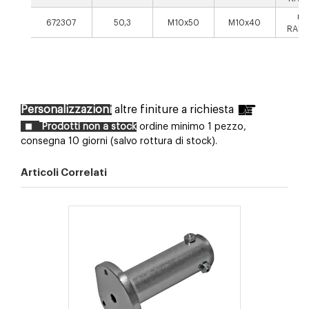
ne
672307
50,3
M10x50
M10x40
RAL9
Personalizzazioni
altre finiture a richiesta
Prodotti non a stock
ordine minimo 1 pezzo,
consegna 10 giorni (salvo rottura di stock).
Articoli Correlati