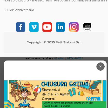
Non Solo Lavoro - The Bett Team
Associati a Confindustria Emilia are
30-50° Anniversario
Copyright © 2025 Bett Sistemi Srl.
realizzato su piattaforma
tQuadra
by
NETandWORK
×