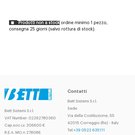
Prodotti non a stock
ordine minimo 1 pezzo,
consegna 25 giorni (salvo rottura di stock).
Contatti
Bett Sistemi S.r.l.
Sede
Bett Sistemi S.r.l.
Via della Costituzione, 55
VAT Number: 02262780360
42015 Correggio (Re) - Italy
Cap.soc.i.v. 206600 €
Tel.
+39 0522 635111
R.E.A. MO n 278086