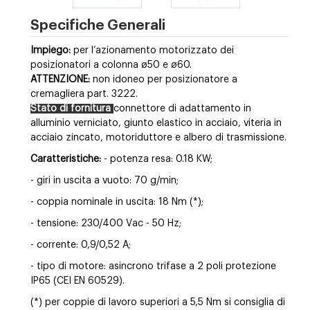
Specifiche Generali
Impiego:
per l’azionamento motorizzato dei
posizionatori a colonna ø50 e ø60.
ATTENZIONE:
non idoneo per posizionatore a
cremagliera part. 3222.
Stato di fornitura
connettore di adattamento in
alluminio verniciato, giunto elastico in acciaio, viteria in
acciaio zincato, motoriduttore e albero di trasmissione.
Caratteristiche:
- potenza resa: 0.18 KW;
- giri in uscita a vuoto: 70 g/min;
- coppia nominale in uscita: 18 Nm (*);
- tensione: 230/400 Vac - 50 Hz;
- corrente: 0,9/0,52 A;
- tipo di motore: asincrono trifase a 2 poli protezione
IP65 (CEI EN 60529).
(*) per coppie di lavoro superiori a 5,5 Nm si consiglia di