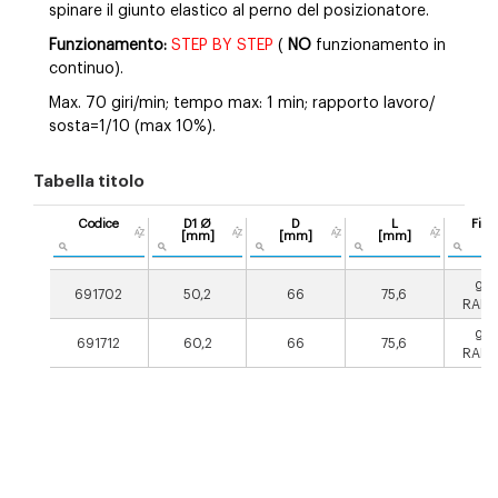
spinare il giunto elastico al perno del posizionatore.
Funzionamento:
STEP BY STEP
(
NO
funzionamento in
continuo).
Max. 70 giri/min; tempo max: 1 min; rapporto lavoro/
sosta=1/10 (max 10%).
Tabella titolo
Codice
D1 Ø
D
L
Fini
[mm]
[mm]
[mm]
gri
691702
50,2
66
75,6
RAL9
gri
691712
60,2
66
75,6
RAL9