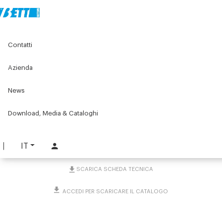
Home
Original Components
Contatti
Posizionatori per etichettatrice
Accessori posizionatori a colonna vari
Kit di azionamento Minimotor
Azienda
News
Kit di azionamento
Minimotor
Download, Media & Cataloghi
PART. 1764
IT
RICHIEDI INFORMAZIONI
SCARICA SCHEDA TECNICA
ACCEDI PER SCARICARE IL CATALOGO