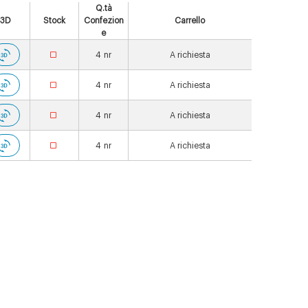
Q.tà
3D
Stock
Confezion
Carrello
e
4
nr
A richiesta
4
nr
A richiesta
4
nr
A richiesta
4
nr
A richiesta