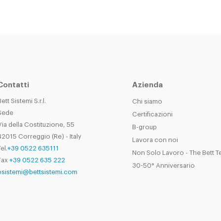
Contatti
Azienda
Bett Sistemi S.r.l.
Chi siamo
Sede
Certificazioni
Via della Costituzione, 55
B-group
42015 Correggio (Re) - Italy
Lavora con noi
el.
+39 0522 635111
Non Solo Lavoro - The Bett 
Fax
+39 0522 635 222
30-50° Anniversario
bsistemi@bettsistemi.com