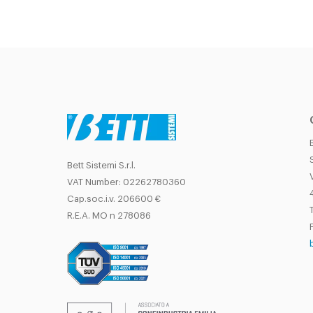
Bett Sistemi S.r.l.
VAT Number: 02262780360
Cap.soc.i.v. 206600 €
T
R.E.A. MO n 278086