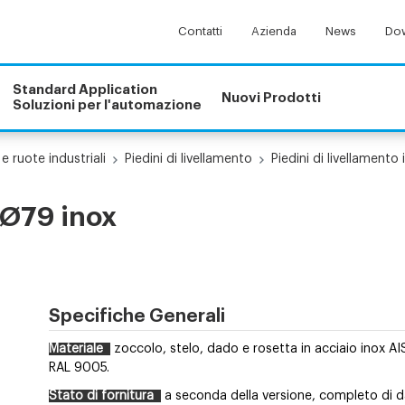
Contatti
Azienda
News
Dow
Standard Application
Nuovi Prodotti
Soluzioni per l'automazione
 e ruote industriali
Piedini di livellamento
Piedini di livellamento 
 Ø79 inox
Specifiche Generali
Materiale
zoccolo, stelo, dado e rosetta in acciaio inox AI
RAL 9005.
Stato di fornitura
a seconda della versione, completo di da