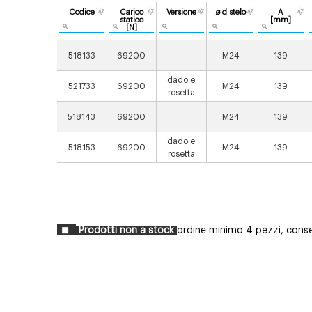
Codice
Carico
Versione
ø d stelo
A
statico
[mm]
[N]
518133
69200
M24
139
dado e
521733
69200
M24
139
rosetta
518143
69200
M24
139
dado e
518153
69200
M24
139
rosetta
Prodotti non a stock
ordine minimo 4 pezzi, conseg