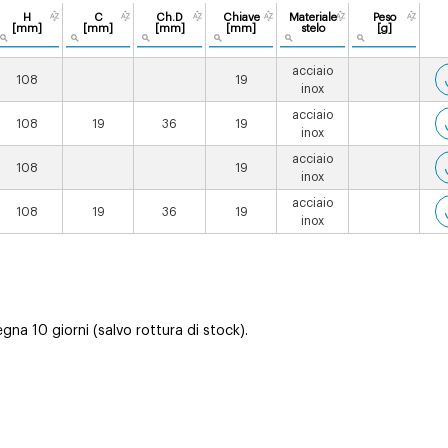
H
C
Ch.D
Chiave
Materiale
Peso
[mm]
[mm]
[mm]
[mm]
stelo
[g]
acciaio
108
19
inox
acciaio
108
19
36
19
inox
acciaio
108
19
inox
acciaio
108
19
36
19
inox
na 10 giorni (salvo rottura di stock).