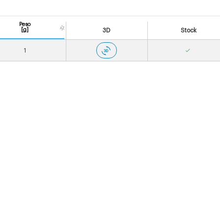
Peso
[g]
3D
Stock
1