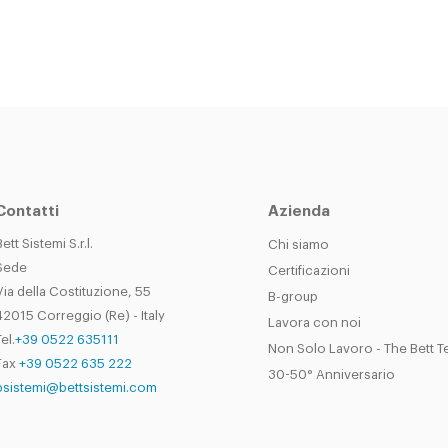
Contatti
Azienda
Bett Sistemi S.r.l.
Chi siamo
Sede
Certificazioni
Via della Costituzione, 55
B-group
42015 Correggio (Re) - Italy
Lavora con noi
el.
+39 0522 635111
Non Solo Lavoro - The Bett 
Fax
+39 0522 635 222
30-50° Anniversario
bsistemi@bettsistemi.com