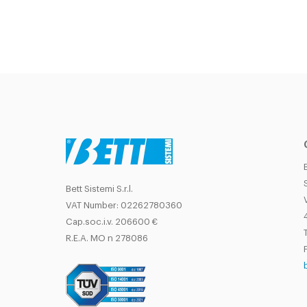
Bett Sistemi S.r.l.
VAT Number: 02262780360
Cap.soc.i.v. 206600 €
T
R.E.A. MO n 278086