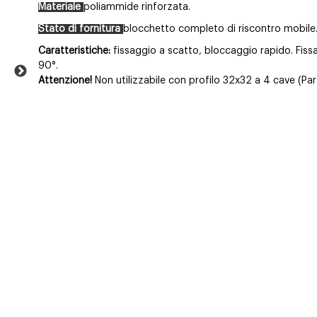
Materiale
poliammide rinforzata.
Stato di fornitura
blocchetto completo di riscontro mobile
Caratteristiche:
fissaggio a scatto, bloccaggio rapido. Fiss
90°.
Attenzione!
Non utilizzabile con profilo 32x32 a 4 cave (Pa