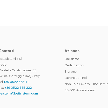
Contatti
Azienda
Bett Sistemi S.r.l.
Chi siamo
Sede
Certificazioni
Via della Costituzione, 55
B-group
42015 Correggio (Re) - Italy
Lavora con noi
el.
+39 0522 635111
Non Solo Lavoro - The Bett 
Fax
+39 0522 635 222
30-50° Anniversario
bsistemi@bettsistemi.com