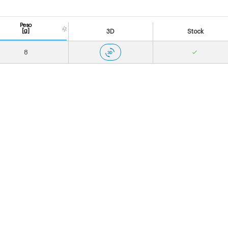
Peso
[g]
3D
Stock
8