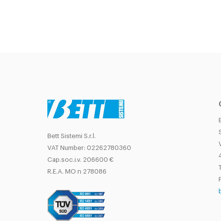
Bett Sistemi S.r.l.
VAT Number: 02262780360
Cap.soc.i.v. 206600 €
T
R.E.A. MO n 278086