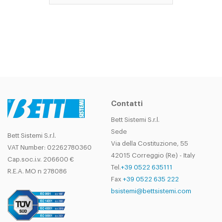
Contatti
Bett Sistemi S.r.l.
Sede
Bett Sistemi S.r.l.
Via della Costituzione, 55
VAT Number: 02262780360
42015 Correggio (Re) - Italy
Cap.soc.i.v. 206600 €
Tel.
+39 0522 635111
R.E.A. MO n 278086
Fax
+39 0522 635 222
bsistemi@bettsistemi.com