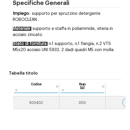
Specifiche Generali
Impiego:
supporto per spruzzino detergente
ROBOCLEAN
.
Materiale
supporto e staffa in poliammide, viteria in
acciaio zincato.
Stato di fornitura
n.1 supporto, n.1 flangia, n.2 VTS
M5x20 acciaio UNI 5933, 2 dadi quadri M5 con molla.
Tabella titolo
Codice
Peso
[g]
3
502402
300