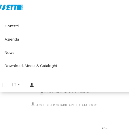
Home
Original Components
Pannelli, reti e accessori
Contatti
Accessori per la pulizia
Porta spruzzino detergente ROBOCLEAN
Azienda
Porta spruzzino
News
detergente ROBOCLEAN
Download, Media & Cataloghi
PART. 5265
RICHIEDI INFORMAZIONI
IT
SCARICA SCHEDA TECNICA
ACCEDI PER SCARICARE IL CATALOGO