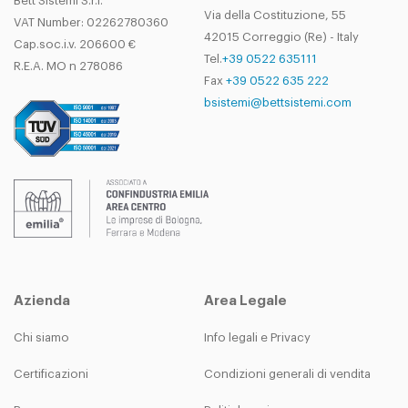
Bett Sistemi S.r.l.
Via della Costituzione, 55
VAT Number: 02262780360
42015 Correggio (Re) - Italy
Cap.soc.i.v. 206600 €
Tel.
+39 0522 635111
R.E.A. MO n 278086
Fax
+39 0522 635 222
bsistemi@bettsistemi.com
Azienda
Area Legale
Chi siamo
Info legali e Privacy
Certificazioni
Condizioni generali di vendita