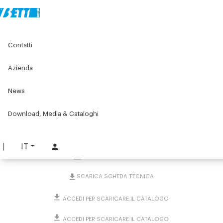
Home
Original Components
Pannelli, reti e accessori
Contatti
Accessori per la pulizia
ROBOCLEAN detergente per protezioni antinfortunistiche
Azienda
ROBOCLEAN detergente
News
per protezioni
Download, Media & Cataloghi
antinfortunistiche
PART. 1359
IT
RICHIEDI INFORMAZIONI
SCARICA SCHEDA TECNICA
ACCEDI PER SCARICARE IL CATALOGO
ACCEDI PER SCARICARE IL CATALOGO