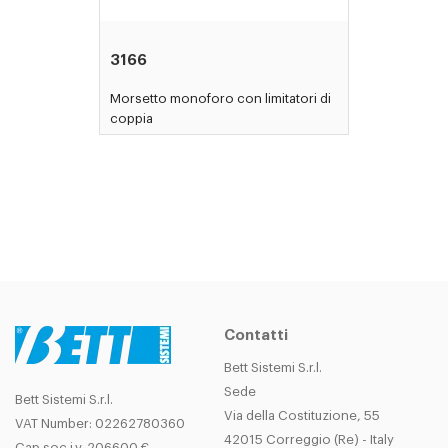
3166
Morsetto monoforo con limitatori di
coppia
Contatti
Bett Sistemi S.r.l.
Sede
Bett Sistemi S.r.l.
Via della Costituzione, 55
VAT Number: 02262780360
42015 Correggio (Re) - Italy
Cap.soc.i.v. 206600 €