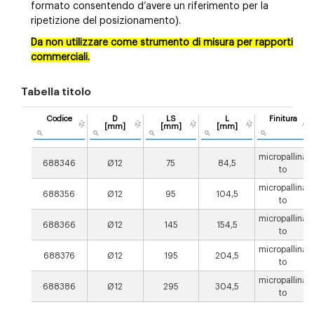
formato consentendo d’avere un riferimento per la
ripetizione del posizionamento).
Da non utilizzare come strumento di misura per rapporti
commerciali.
Tabella titolo
Codice
D
LS
L
Finitura
[mm]
[mm]
[mm]
micropallina
688346
Ø12
75
84,5
to
micropallina
688356
Ø12
95
104,5
to
micropallina
688366
Ø12
145
154,5
to
micropallina
688376
Ø12
195
204,5
to
micropallina
688386
Ø12
295
304,5
to