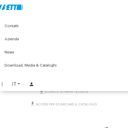
Home
Original Components
Morsetti di collegamento
Contatti
Tubi, tondi e aste millimetrate
Aste millimetrate
Asta tonda millimetrata Ø 12 mm con estremità M8
Azienda
Asta tonda millimetrata Ø
News
12 mm con estremità M8
Download, Media & Cataloghi
PART. 3266
RICHIEDI INFORMAZIONI
IT
SCARICA SCHEDA TECNICA
ACCEDI PER SCARICARE IL CATALOGO