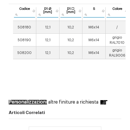
Codice
D1 Ø
D1 ☐
S
Colore
[mm]
[mm]
508180
12,1
10,2
M6x14
/
grigio
508190
12,1
10,2
M6x14
RAL7010
grigio
508200
12,1
10,2
M6x14
RAL9006
Personalizzazioni
altre finiture a richiesta
Articoli Correlati