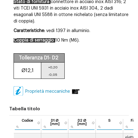
Stato di fornitura
connettore in acciaio inox AISI 316; 2
viti TCEI UNI 5931 in acciaio inox AISI 304, 2 dadi
esagonali UNI 5588 in ottone nichelato (senza limitatore
di coppia).
Caratteristiche:
vedi 1397 in alluminio.
Coppia di serraggio
10 Nm (M6).
Tolleranza D1- D2
+0,20
Ø12,1
-0,05
Proprietà meccaniche
Tabella titolo
Codice
D1 Ø
D2 Ø
S
Fini
[mm]
[mm]
elettro