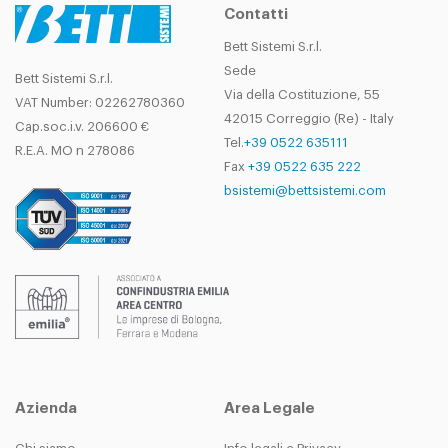
Contatti
Bett Sistemi S.r.l.
Sede
Bett Sistemi S.r.l.
Via della Costituzione, 55
VAT Number: 02262780360
42015 Correggio (Re) - Italy
Cap.soc.i.v. 206600 €
Tel.
+39 0522 635111
R.E.A. MO n 278086
Fax
+39 0522 635 222
bsistemi@bettsistemi.com
Azienda
Area Legale