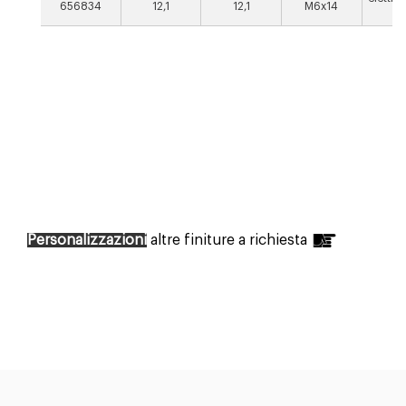
656834
12,1
12,1
M6x14
o
Personalizzazioni
altre finiture a richiesta