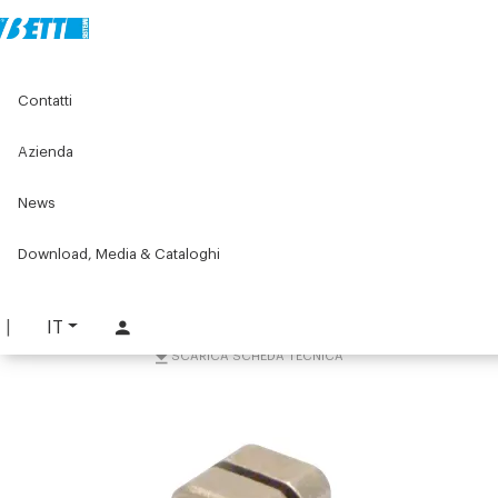
Home
Original Components
Morsetti di collegamento
Contatti
Morsetti a croce
Elementi di serraggio a croce per tondi
Morsetto di collegamento a croce inox Ø12 mm
Azienda
Morsetto di collegamento
News
a croce inox Ø12 mm
Download, Media & Cataloghi
PART. 1397-1
RICHIEDI INFORMAZIONI
IT
SCARICA SCHEDA TECNICA