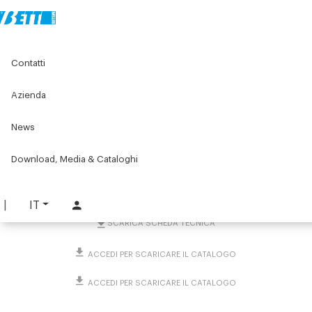
Home
Original Components
Morsetti di collegamento
Contatti
Morsetti a croce
Elementi di serraggio a croce per quadri
Morsetto quadro a croce ☐30, ☐40, ☐45 e Ø25
Azienda
Morsetto quadro a croce
News
☐30, ☐40, ☐45 e Ø25
Download, Media & Cataloghi
PART. 4591
RICHIEDI INFORMAZIONI
IT
SCARICA SCHEDA TECNICA
ACCEDI PER SCARICARE IL CATALOGO
ACCEDI PER SCARICARE IL CATALOGO