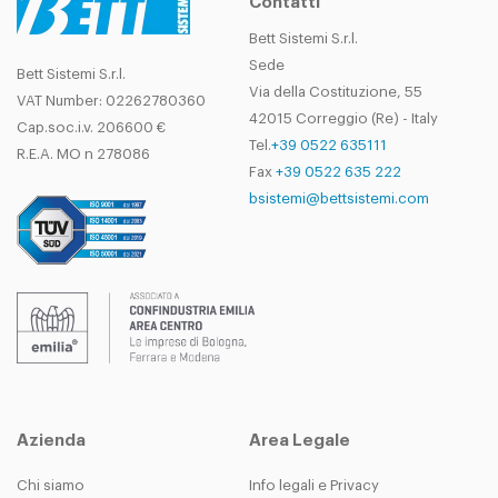
Contatti
Bett Sistemi S.r.l.
Sede
Bett Sistemi S.r.l.
Via della Costituzione, 55
VAT Number: 02262780360
42015 Correggio (Re) - Italy
Cap.soc.i.v. 206600 €
Tel.
+39 0522 635111
R.E.A. MO n 278086
Fax
+39 0522 635 222
bsistemi@bettsistemi.com
Azienda
Area Legale
Chi siamo
Info legali e Privacy