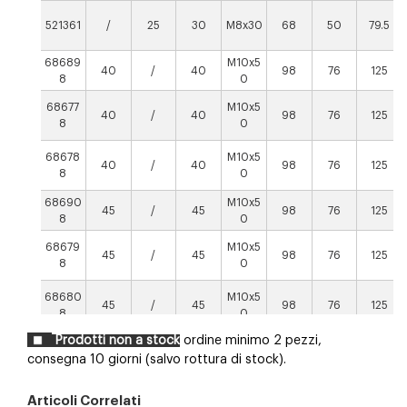
521361
/
25
30
M8x30
68
50
79.5
68689
M10x5
40
/
40
98
76
125
8
0
68677
M10x5
40
/
40
98
76
125
8
0
68678
M10x5
40
/
40
98
76
125
8
0
68690
M10x5
45
/
45
98
76
125
8
0
68679
M10x5
45
/
45
98
76
125
8
0
68680
M10x5
45
/
45
98
76
125
8
0
Prodotti non a stock
ordine minimo 2 pezzi,
consegna 10 giorni (salvo rottura di stock).
Articoli Correlati