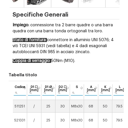
Specifiche Generali
Impiego:
connessione tra 2 barre quadre o una barra
quadra con una barra tonda ortogonali tra loro.
Stato di fornitura
connettore in alluminio UNI 5076; 4
viti TCEI UNI 5931 (vedi tabella) e 4 dadi esagonali
autobloccanti DIN 985 in acciaio zincato.
Coppia di serraggio
50Nm (M10).
Tabella titolo
Codice
D1 ☐
D1 Ø
D2 ☐
S
A
K
L
[mm]
[mm]
[mm]
[mm]
[mm]
[mm]
511251
/
25
30
M8x30
68
50
79.5
521331
/
25
30
M8x30
68
50
79.5