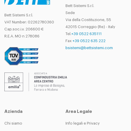
Bett Sistemi S.r.l.
Sede
Bett Sistemi S.r.l.
Via della Costituzione, 55
VAT Number: 02262780360
42015 Correggio (Re) - Italy
Cap.soc.i.v. 206600 €
Tel.
+39 0522 635111
R.E.A. MO n 278086
Fax
+39 0522 635 222
bsistemi@bettsistemi.com
Azienda
Area Legale
Chi siamo
Info legali e Privacy