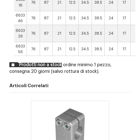
76
87
21
12.5
34.5
38.5
24
17
16
16
6633
76
87
21
12.5
34.5
38.5
24
17
16
46
6633
76
87
21
12.5
34.5
38.5
24
17
16
26
6633
76
87
21
12.5
34.5
38.5
24
17
16
56
Prodotti non a stock
ordine minimo 1 pezzo,
consegna 20 giorni (salvo rottura di stock).
Articoli Correlati