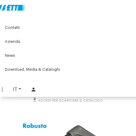
Home
Original Components
Morsetti di collegamento
Contatti
Accessori per elementi di serraggio
Levette a ripresa in zama
Azienda
Levette a ripresa in zama
News
PART. 3172
Download, Media & Cataloghi
RICHIEDI INFORMAZIONI
SCARICA SCHEDA TECNICA
IT
ACCEDI PER SCARICARE IL CATALOGO