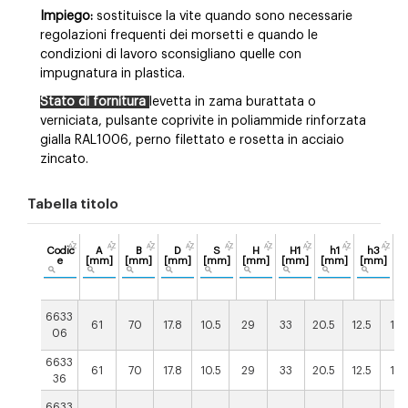
Impiego:
sostituisce la vite quando sono necessarie
regolazioni frequenti dei morsetti e quando le
condizioni di lavoro sconsigliano quelle con
impugnatura in plastica.
Stato di fornitura
levetta in zama burattata o
verniciata, pulsante coprivite in poliammide rinforzata
gialla RAL1006, perno filettato e rosetta in acciaio
zincato.
Tabella titolo
Codic
A
B
D
S
H
H1
h1
h3
e
[mm]
[mm]
[mm]
[mm]
[mm]
[mm]
[mm]
[mm]
[
6633
61
70
17.8
10.5
29
33
20.5
12.5
13.
06
6633
61
70
17.8
10.5
29
33
20.5
12.5
13.
36
6633