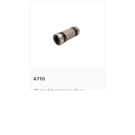
4710
Albero di trasmissione fisso