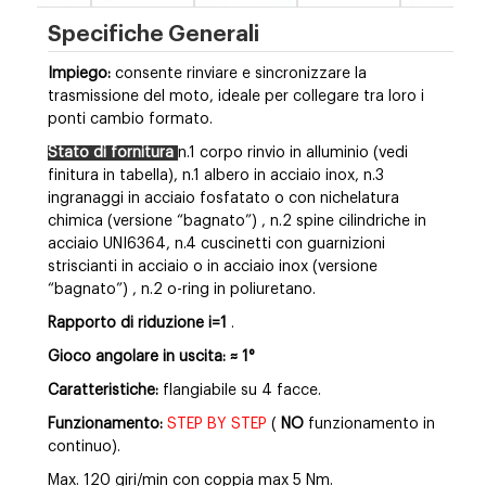
Specifiche Generali
Impiego:
consente rinviare e sincronizzare la
trasmissione del moto, ideale per collegare tra loro i
ponti cambio formato.
Stato di fornitura
n.1 corpo rinvio in alluminio (vedi
finitura in tabella), n.1 albero in acciaio inox,
n.3
ingranaggi in acciaio fosfatato o con nichelatura
chimica (versione “bagnato”)
, n.2 spine cilindriche in
acciaio UNI6364,
n.4 cuscinetti con guarnizioni
striscianti in acciaio o in acciaio inox (versione
“bagnato”)
, n.2 o-ring in poliuretano.
Rapporto di riduzione i=1
.
Gioco angolare in uscita:
≈
1°
Caratteristiche:
flangiabile su 4 facce.
Funzionamento:
STEP BY STEP
(
NO
funzionamento in
continuo).
Max. 120 giri/min con coppia max 5 Nm.