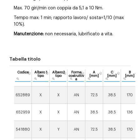
Max. 70 giri/min con coppia da 5,1 a 10 Nm.
Tempo max: 1 min; rapporto lavoro/ sosta=1/10 (max
10%).
Manutenzione:
non necessaria, lubrificato a vita.
Tabella titolo
Codice
Albero 1
Albero2
Forma
A
C
B
tipo
tipo
costruttiv
[mm]
[mm]
[mm]
a
652889
X
X
AN
72.5
38.5
170
652959
X
X
AN
38.5
38.5
136
541880
X
Y
AN
72.5
38.5
170