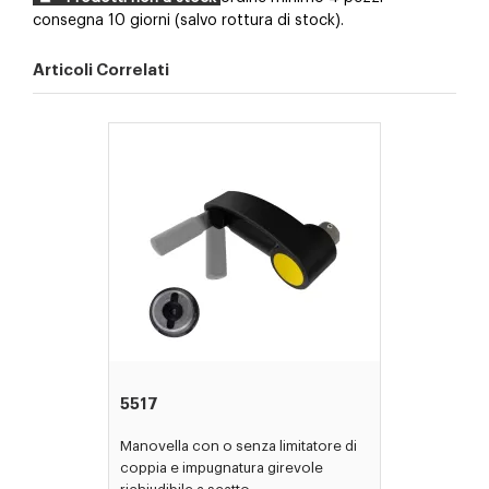
consegna 10 giorni (salvo rottura di stock).
650789
X
Z
AN
72.5
38.5
170
650849
X
Z
AN
38.5
38.5
136
Articoli Correlati
650169
X
W
AN
72.5
38.5
170
650229
X
W
AN
38.5
38.5
136
5517
Manovella con o senza limitatore di
coppia e impugnatura girevole