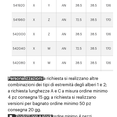
541920
X
Y
AN
38.5
38.5
136
541960
X
Z
AN
72.5
38.5
170
542000
X
Z
AN
38.5
38.5
136
542040
X
W
AN
72.5
38.5
170
542080
X
W
AN
38.5
38.5
136
629659
X
X
AN
72.5
38.5
170
Personalizzazioni
a richiesta si realizzano altre
combinazioni dei tipi di estremità degli alberi 1 e 2;
650629
X
X
AN
38.5
38.5
136
a richiesta lunghezze A e C a misura ordine minimo
4 pz consegna 15 gg; a richiesta si realizzano
650679
X
Y
AN
72.5
38.5
170
versioni per bagnato ordine minimo 50 pz
consegna 20 gg.
650729
X
Y
AN
38.5
38.5
136
Prodotti non a stock
ordine minimo 4 pezzi