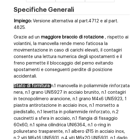
Specifiche Generali
Impiego:
Versione alternativa al part.4712 e al part.
4825.
Grazie ad un
maggiore braccio di rotazione
, rispetto ai
volantini, la manovella rende meno faticosa la
movimentazione in caso di carichi elevati, il contagiri
consente una lettura numerica degli spostamenti e il
freno permette il bloccaggio del perno evitando
spostamenti e conseguenti perdite di posizione
accidentali.
Stato di fornitura
n.1 manovella in poliammide rinforzata
nera, n.1 grano UNI5927 in acciaio brunito, n.1 contagiri
in tecnopolimero arancione, n.1 grano M4x6 UNI5923, 1
piastra antirotazione in acciaio inox, n.1 morsetto a
piedistallo, n.1 levetta in poliammide rinforzato, n.2
cuscinetti a sfera in acciaio, n.1 flangia di fissaggio
60x60, n.1 spina cilindrica UNI6364, n.1 o-ring in
poliuretano trasparente, n.1 albero Ø15 in acciaio inox,
n.2 viti M6x16 UNI5931, n.4 viti M6x20 UNI5931, n.1 dado