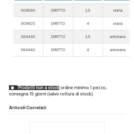
509590
DIRITTO
2,5
oraria
509620
DIRITTO
4
oraria
564430
DIRITTO
2,5
antioraria
564440
DIRITTO
4
antioraria
Prodotti non a stock
ordine minimo 1 pezzo,
consegna 15 giorni (salvo rottura di stock).
Articoli Correlati