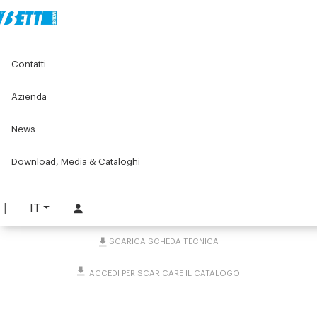
Home
Original Components
Contatti
Martinetti - rinvii angolari - viti e chiocciole
Accessori rinvii angolari
Kit manovella più contagiri per mini-rinvii
Azienda
News
Kit manovella più contagiri
per mini-rinvii
Download, Media & Cataloghi
PART. 4836
IT
RICHIEDI INFORMAZIONI
SCARICA SCHEDA TECNICA
ACCEDI PER SCARICARE IL CATALOGO