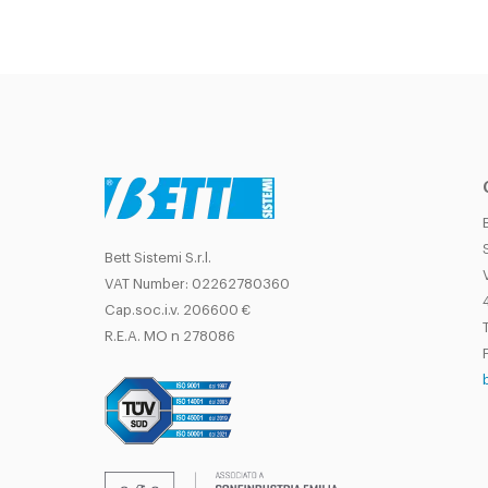
Bett Sistemi S.r.l.
VAT Number: 02262780360
Cap.soc.i.v. 206600 €
T
R.E.A. MO n 278086