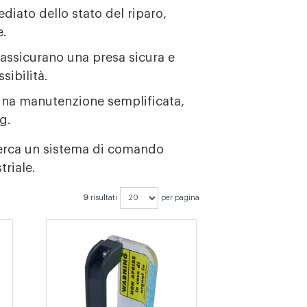
diato dello stato del riparo,
e.
 assicurano una presa sicura e
sibilità.
e una manutenzione semplificata,
g.
 cerca un sistema di comando
triale.
9
risultati
per pagina