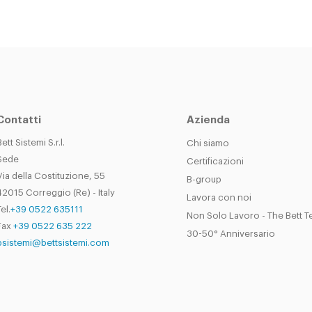
Contatti
Azienda
Bett Sistemi S.r.l.
Chi siamo
Sede
Certificazioni
Via della Costituzione, 55
B-group
42015 Correggio (Re) - Italy
Lavora con noi
el.
+39 0522 635111
Non Solo Lavoro - The Bett 
Fax
+39 0522 635 222
30-50° Anniversario
bsistemi@bettsistemi.com