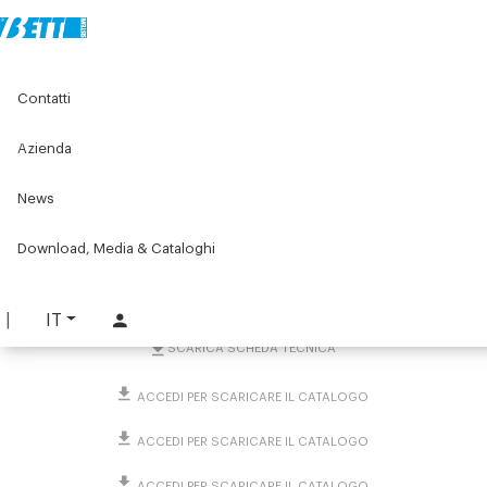
Home
Original Components
Componenti per porte
Contatti
Maniglie industriali
Maniglie a ponte
Maniglia in inox a sezione ovale
Azienda
Maniglia in inox a sezione
News
ovale
Download, Media & Cataloghi
PART. 4102
RICHIEDI INFORMAZIONI
IT
SCARICA SCHEDA TECNICA
ACCEDI PER SCARICARE IL CATALOGO
ACCEDI PER SCARICARE IL CATALOGO
ACCEDI PER SCARICARE IL CATALOGO