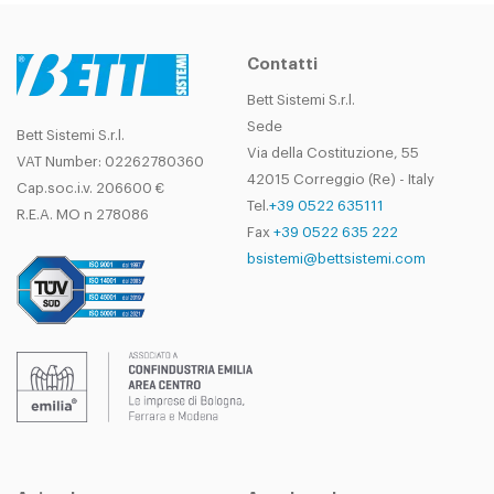
Contatti
Bett Sistemi S.r.l.
Sede
Bett Sistemi S.r.l.
Via della Costituzione, 55
VAT Number: 02262780360
42015 Correggio (Re) - Italy
Cap.soc.i.v. 206600 €
Tel.
+39 0522 635111
R.E.A. MO n 278086
Fax
+39 0522 635 222
bsistemi@bettsistemi.com