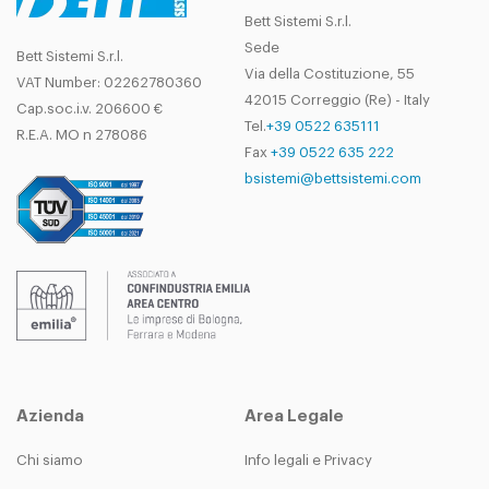
Bett Sistemi S.r.l.
Sede
Bett Sistemi S.r.l.
Via della Costituzione, 55
VAT Number: 02262780360
42015 Correggio (Re) - Italy
Cap.soc.i.v. 206600 €
Tel.
+39 0522 635111
R.E.A. MO n 278086
Fax
+39 0522 635 222
bsistemi@bettsistemi.com
Azienda
Area Legale
Chi siamo
Info legali e Privacy