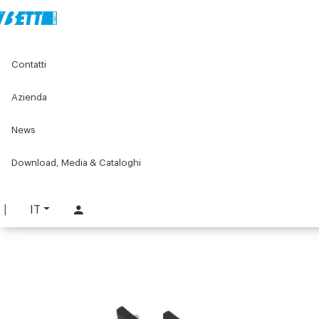
Home
Original Components
Componenti per porte
Contatti
Maniglie industriali
Maniglie a cremonese
Kit maniglia
Azienda
Kit maniglia
News
PART. 1837
RICHIEDI INFORMAZIONI
Download, Media & Cataloghi
SCARICA SCHEDA TECNICA
IT
ACCEDI PER SCARICARE IL CATALOGO