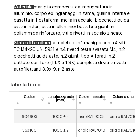
Materiale
maniglia composta da impugnatura in
alluminio, corpo ed ingranaggi in zama, guaina interna e
basetta in Hostaform, molla in acciaio; blocchetti guida
aste in nylon; aste in alluminio; battute e giunti in
poliammide rinforzato; viti e rivetti in acciaio zincato.
Stato di fornitura
completo di n.1 maniglia con n.4 viti
TC M4x20 UNI 5931 e n.4 rivetti testa svasata M4, n.2
blocchetti guida aste, n.2 giunti tipo A forati, n.2
battute con foro (1 DX e 1 SX) complete di viti e rivetti
autofilettanti 3,9x19, n.2 aste.
Tabella titolo
Codice
Lunghezza aste
Colore maniglia
Colore giunti
[mm]
604903
1000 ± 2
nero RAL9005
grigio RAL7016
563100
1000 ± 2
grigio RAL7010
grigio RAL7016