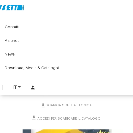
Home
Original Components
Componenti per porte
Contatti
Espulsori, accessori e altro
Interruttori di sicurezza
Kit per interruttore SCHMERSAL AZ 16-02 ZVRK
Azienda
Kit per interruttore
News
SCHMERSAL AZ 16-02
Download, Media & Cataloghi
ZVRK
PART. 4600
IT
RICHIEDI INFORMAZIONI
SCARICA SCHEDA TECNICA
ACCEDI PER SCARICARE IL CATALOGO