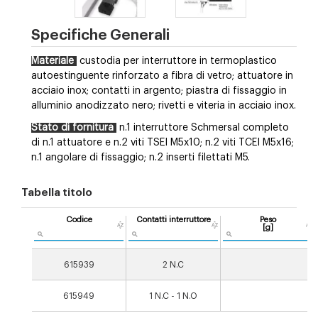
Specifiche Generali
Materiale
custodia per interruttore in termoplastico
autoestinguente rinforzato a fibra di vetro; attuatore in
acciaio inox; contatti in argento; piastra di fissaggio in
alluminio anodizzato nero; rivetti e viteria in acciaio inox.
Stato di fornitura
n.1 interruttore Schmersal completo
di n.1 attuatore e n.2 viti TSEI M5x10; n.2 viti TCEI M5x16;
n.1 angolare di fissaggio; n.2 inserti filettati M5.
Tabella titolo
Codice
Contatti interruttore
Peso
[g]
615939
2 N.C
615949
1 N.C - 1 N.O