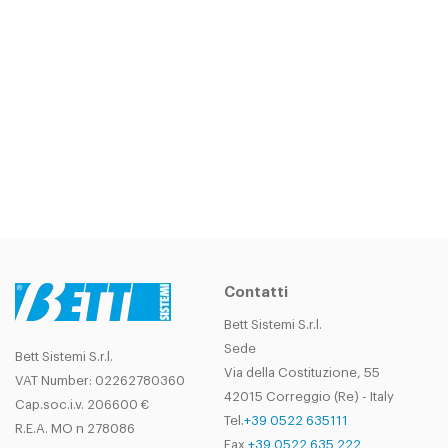
Contatti
Bett Sistemi S.r.l.
Sede
Bett Sistemi S.r.l.
Via della Costituzione, 55
VAT Number: 02262780360
42015 Correggio (Re) - Italy
Cap.soc.i.v. 206600 €
Tel.
+39 0522 635111
R.E.A. MO n 278086
Fax
+39 0522 635 222