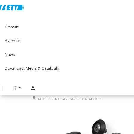
Home
Original Components
Componenti per porte
Contatti
Espulsori, accessori e altro
Accessori per porte scorrevoli
Blocchetto di scorrimento
Azienda
Blocchetto di scorrimento
News
PART. 3356
Download, Media & Cataloghi
RICHIEDI INFORMAZIONI
SCARICA SCHEDA TECNICA
IT
ACCEDI PER SCARICARE IL CATALOGO