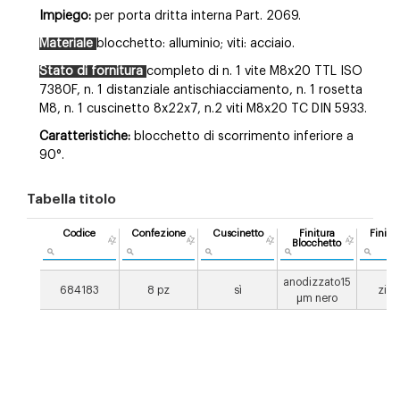
Impiego:
per porta dritta interna Part. 2069.
Materiale
blocchetto: alluminio; viti: acciaio.
Stato di fornitura
completo di n. 1 vite M8x20 TTL ISO
7380F, n. 1 distanziale antischiacciamento, n. 1 rosetta
M8, n. 1 cuscinetto 8x22x7, n.2 viti M8x20 TC DIN 5933.
Caratteristiche:
blocchetto di scorrimento inferiore a
90°.
Tabella titolo
Codice
Confezione
Cuscinetto
Finitura
Finitur
Blocchetto
anodizzato15
684183
8 pz
sì
zinc
μm nero