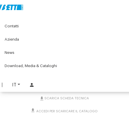
Home
Original Components
Componenti per porte
Contatti
Cerniere industriali
Cerniere industriali per porte senza telaio
Cerniera industriale a 2 cardini
Azienda
News
Cerniera industriale a 2
cardini
Download, Media & Cataloghi
PART. 4976
IT
RICHIEDI INFORMAZIONI
SCARICA SCHEDA TECNICA
ACCEDI PER SCARICARE IL CATALOGO