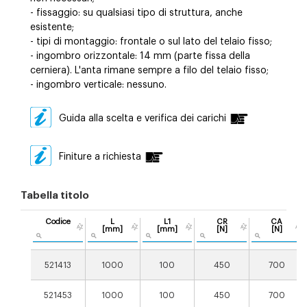
- fissaggio: su qualsiasi tipo di struttura, anche
esistente;
- tipi di montaggio: frontale o sul lato del telaio fisso;
- ingombro orizzontale: 14 mm (parte fissa della
cerniera). L'anta rimane sempre a filo del telaio fisso;
- ingombro verticale: nessuno.
Guida alla scelta e verifica dei carichi
Finiture a richiesta
Tabella titolo
Codice
L
L1
CR
CA
[mm]
[mm]
[N]
[N]
521413
1000
100
450
700
521453
1000
100
450
700