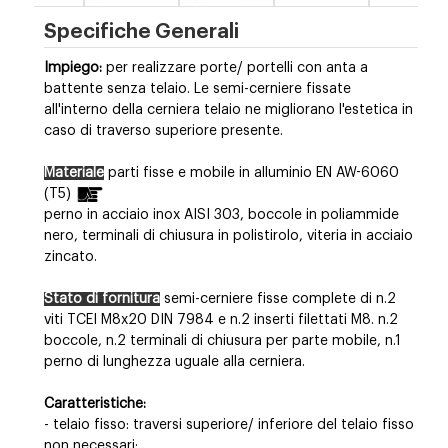
Specifiche Generali
Impiego:
per realizzare porte/ portelli con anta a
battente senza telaio. Le semi-cerniere fissate
all'interno della cerniera telaio ne migliorano l'estetica in
caso di traverso superiore presente.
Materiale
parti fisse e mobile in
alluminio EN AW-6060
(T5)
perno in acciaio inox AISI 303, boccole in poliammide
nero, terminali di chiusura in polistirolo, viteria in acciaio
zincato.
Stato di fornitura
semi-cerniere fisse complete di n.2
viti TCEI M8x20 DIN 7984 e n.2 inserti filettati M8. n.2
boccole, n.2 terminali di chiusura per parte mobile, n.1
perno di lunghezza uguale alla cerniera.
Caratteristiche:
- telaio fisso: traversi superiore/ inferiore del telaio fisso
non necessari;