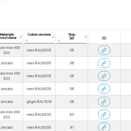
Materiale
Colore cerniera
Peso
rno/viteria
[g]
3D
aio inox AISI
nero RAL9005
38
303
zincato
nero RAL9005
38
aio inox AISI
nero RAL9005
38
303
zincato
nero RAL9005
38
zincato
grigio RAL7016
38
aio inox AISI
nero RAL9005
63
303
zincato
nero RAL9005
41