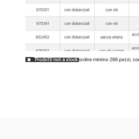
673331
con distanziali
con viti
673341
con distanziali
con viti
acci
652452
con distanziali
senza viteria
acci
618392
con distanziali
con viti e tappi
Prodotti non a stock
ordine minimo 288 pezzi, cons