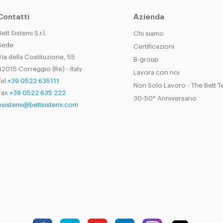
Contatti
Azienda
Bett Sistemi S.r.l.
Chi siamo
Sede
Certificazioni
Via della Costituzione, 55
B-group
42015 Correggio (Re) - Italy
Lavora con noi
el.
+39 0522 635111
Non Solo Lavoro - The Bett 
Fax
+39 0522 635 222
30-50° Anniversario
bsistemi@bettsistemi.com