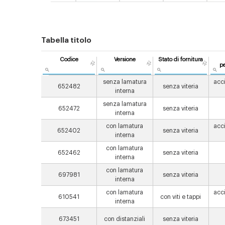
Tabella titolo
Codice
Versione
Stato di fornitura
pe
senza lamatura
acci
652482
senza viteria
interna
senza lamatura
652472
senza viteria
interna
con lamatura
acci
652402
senza viteria
interna
con lamatura
652462
senza viteria
interna
con lamatura
697981
senza viteria
interna
con lamatura
acci
610541
con viti e tappi
interna
673451
con distanziali
senza viteria