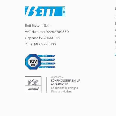
Bett Sistemi S.r.l.
VAT Number: 02262780360
Cap.soc.i.v. 206600 €
T
R.E.A. MO n 278086