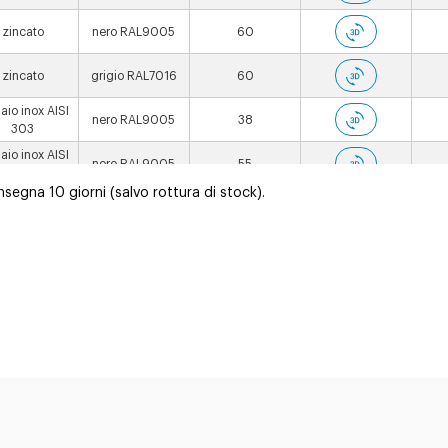
zincato
nero RAL9005
60
zincato
grigio RAL7016
60
aio inox AISI
nero RAL9005
38
303
aio inox AISI
nero RAL9005
55
303
egna 10 giorni (salvo rottura di stock).