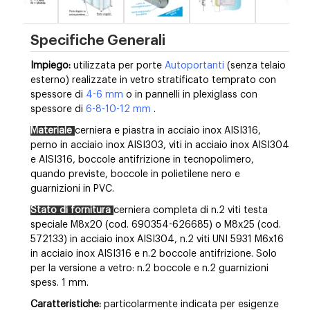
Specifiche Generali
Impiego:
utilizzata per porte
Autoportanti
(senza telaio
esterno) realizzate in vetro stratificato temprato con
spessore di
4-6 mm
o in pannelli in plexiglass con
spessore di
6-8-10-12 mm
.
Materiale
cerniera e piastra in acciaio inox AISI316,
perno in acciaio inox AISI303, viti in acciaio inox AISI304
e AISI316, boccole antifrizione in tecnopolimero,
quando previste, boccole in polietilene nero e
guarnizioni in PVC.
Stato di fornitura
cerniera completa di n.2 viti testa
speciale M8x20 (cod. 690354-626685) o M8x25 (cod.
572133) in acciaio inox AISI304, n.2 viti UNI 5931 M6x16
in acciaio inox AISI316 e n.2 boccole antifrizione. Solo
per la versione a vetro: n.2 boccole e n.2 guarnizioni
spess. 1 mm.
Caratteristiche:
particolarmente indicata per esigenze