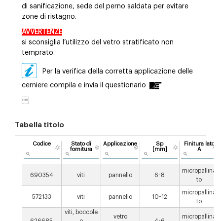
di sanificazione, sede del perno saldata per evitare
zone di ristagno.
AVVERTENZE
si sconsiglia l’utilizzo del vetro stratificato non
temprato.
Per la verifica della corretta applicazione delle
cerniere compila e invia il questionario

Tabella titolo
Codice
Stato di
Applicazione
Sp
Finitura lato
fornitura
[mm]
A
micropallina
690354
viti
pannello
6-8
to
micropallina
572133
viti
pannello
10-12
to
viti, boccole
vetro
micropallina