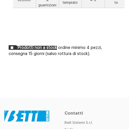
626685
e
4-6
temprato
to
guarnizioni
Prodotti non a stock
ordine minimo 4 pezzi,
consegna 15 giorni (salvo rottura di stock).
Contatti
Bett Sistemi S.r.l.