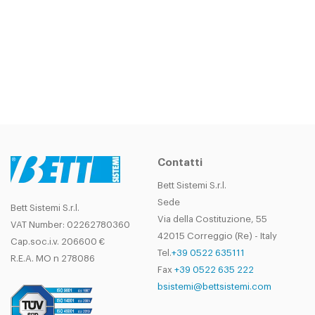
CONTATTA
IL NOSTRO UFFICIO
COMMERCIALE!
Contatti
Bett Sistemi S.r.l.
Sede
Bett Sistemi S.r.l.
Via della Costituzione, 55
VAT Number: 02262780360
42015 Correggio (Re) - Italy
Cap.soc.i.v. 206600 €
Tel.
+39 0522 635111
R.E.A. MO n 278086
Fax
+39 0522 635 222
bsistemi@bettsistemi.com