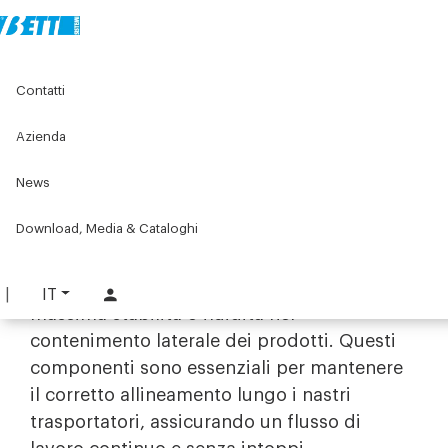
Home
Original Components
Contatti
Componenti per guide prodotto
Perni
Azienda
Perni
News
Supporto e precisione per le linee
di trasporto
Download, Media & Cataloghi
La gamma di
perni per guide prodotto
Bett Sistemi è progettata per garantire la
IT
massima stabilità e fluidità nel
contenimento laterale dei prodotti. Questi
componenti sono essenziali per mantenere
il corretto allineamento lungo i nastri
trasportatori, assicurando un flusso di