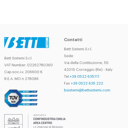
Contatti
Bett Sistemi S.r.l.
Sede
Bett Sistemi S.r.l.
Via della Costituzione, 55
VAT Number: 02262780360
42015 Correggio (Re) - Italy
Cap.soc.i.v. 206600 €
Tel.
+39 0522 635111
R.E.A. MO n 278086
Fax
+39 0522 635 222
bsistemi@bettsistemi.com