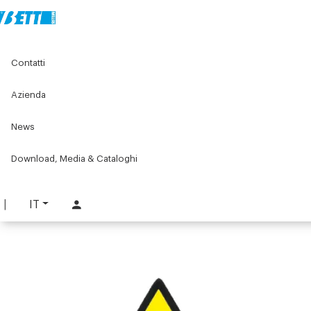
Home
Original Components
Banchi e postazioni di lavoro
Contatti
Segnaletica
Etichetta Pericolo shock elettrico
Azienda
Etichetta Pericolo shock
News
elettrico
PART. 1430
Download, Media & Cataloghi
RICHIEDI INFORMAZIONI
IT
SCARICA SCHEDA TECNICA