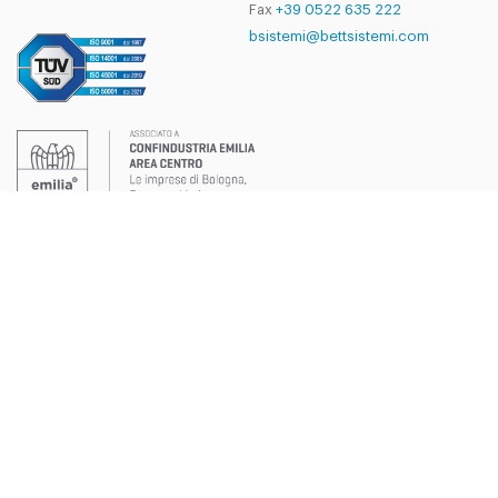
Fax
+39 0522 635 222
bsistemi@bettsistemi.com
Azienda
Area Legale
Chi siamo
Info legali e Privacy
Certificazioni
Condizioni generali di vendita
B-group
Politiche privacy
Lavora con noi
Politiche sui Cookie