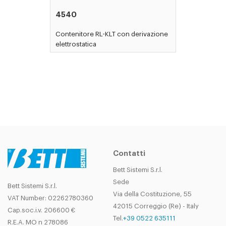
4540
Contenitore RL-KLT con derivazione
elettrostatica
Contatti
Bett Sistemi S.r.l.
Sede
Bett Sistemi S.r.l.
Via della Costituzione, 55
VAT Number: 02262780360
42015 Correggio (Re) - Italy
Cap.soc.i.v. 206600 €
Tel.
+39 0522 635111
R.E.A. MO n 278086