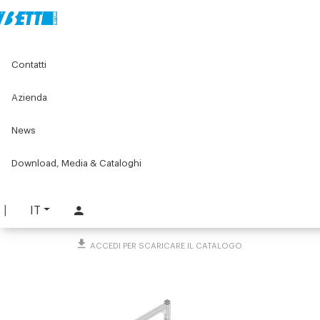
Home
Original Components
Banchi e postazioni di lavoro
Contatti
Magazzini a gravità
Magazzino a gravità STANDARD
Azienda
Magazzino a gravità
News
STANDARD
PART. 4894
Download, Media & Cataloghi
RICHIEDI INFORMAZIONI
IT
SCARICA SCHEDA TECNICA
ACCEDI PER SCARICARE IL CATALOGO