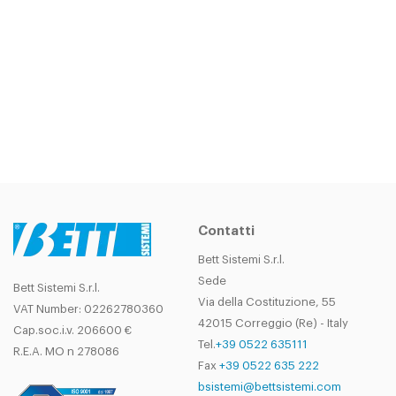
Contatti
Bett Sistemi S.r.l.
Sede
Bett Sistemi S.r.l.
Via della Costituzione, 55
VAT Number: 02262780360
42015 Correggio (Re) - Italy
Cap.soc.i.v. 206600 €
Tel.
+39 0522 635111
R.E.A. MO n 278086
Fax
+39 0522 635 222
bsistemi@bettsistemi.com