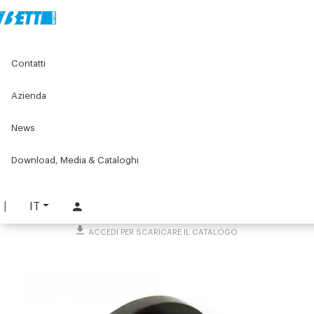
Home
Original Components
Banchi e postazioni di lavoro
Contatti
Lean products - Componenti per rulliere
Rullino con flangia
Azienda
Rullino con flangia
News
PART. 888
Download, Media & Cataloghi
RICHIEDI INFORMAZIONI
SCARICA SCHEDA TECNICA
IT
ACCEDI PER SCARICARE IL CATALOGO