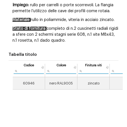
Impiego:
rullo per carrelli o porte scorrevoli. La flangia
permette l’utilizzo delle cave dei profili come rotaia.
Materiale
rullo in poliammide, viteria in acciaio zincato.
Stato di fornitura
completo di n.2 cuscinetti radiali rigidi
a sfere con 2 schermi stagni serie 608, n.1 vite M8x43,
n.1 rosetta, n.1 dado quadro.
Tabella titolo
Codice
Colore
Finitura viti
Pe
[g
60946
nero RAL9005
zincato
9