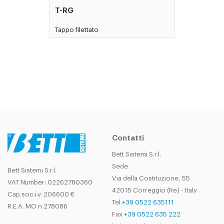
T-RG
Tappo filettato
Contatti
Bett Sistemi S.r.l.
Sede
Bett Sistemi S.r.l.
Via della Costituzione, 55
VAT Number: 02262780360
42015 Correggio (Re) - Italy
Cap.soc.i.v. 206600 €
Tel.
+39 0522 635111
R.E.A. MO n 278086
Fax
+39 0522 635 222