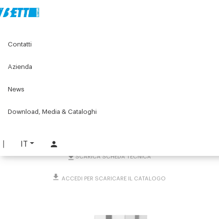
Home
Original Components
Banchi e postazioni di lavoro
Contatti
Lean products - Componenti per rulliere
Piastra fissaggio tubo doppio
Azienda
Piastra fissaggio tubo
News
doppio
Download, Media & Cataloghi
PART. 4061
RICHIEDI INFORMAZIONI
IT
SCARICA SCHEDA TECNICA
ACCEDI PER SCARICARE IL CATALOGO