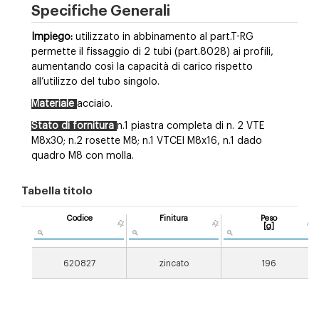
Specifiche Generali
Impiego:
utilizzato in abbinamento al part.T-RG
permette il fissaggio di 2 tubi (part.8028) ai profili,
aumentando così la capacità di carico rispetto
all’utilizzo del tubo singolo.
Materiale
acciaio.
Stato di fornitura
n.1 piastra completa di n. 2 VTE
M8x30; n.2 rosette M8; n.1 VTCEI M8x16, n.1 dado
quadro M8 con molla.
Tabella titolo
Codice
Finitura
Peso
[g]
620827
zincato
196